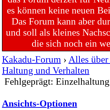
es können keine neuen Bei
Das Forum kann aber dur
und soll als kleines Nachs
die sich noch ein w
Kakadu-Forum
›
Alles übe
Haltung und Verhalten
Fehlgeprägt: Einzelhaltung
Ansichts-Optionen