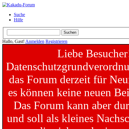
Suche
Hilfe
Hallo, Gast!
Anmelden
Registrieren
Liebe Besucher
Datenschutzgrundverordnun
das Forum derzeit für Neu
es können keine neuen Bei
Das Forum kann aber dur
und soll als kleines Nachs