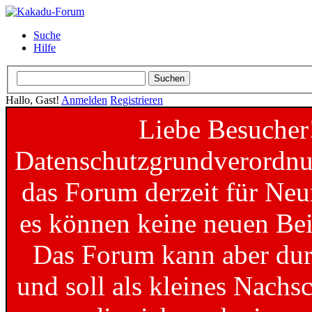
Suche
Hilfe
Hallo, Gast!
Anmelden
Registrieren
Liebe Besucher
Datenschutzgrundverordnun
das Forum derzeit für Neu
es können keine neuen Bei
Das Forum kann aber dur
und soll als kleines Nachs