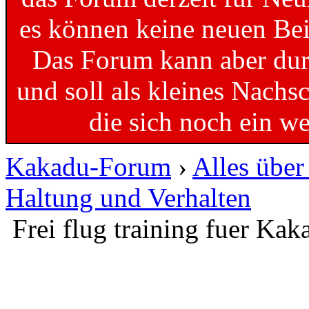
es können keine neuen Bei
Das Forum kann aber dur
und soll als kleines Nachs
die sich noch ein w
Kakadu-Forum
›
Alles übe
Haltung und Verhalten
Frei flug training fuer Kak