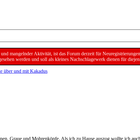
d mangelnder Aktivität, ist das Forum derzeit für Neuregistrierunge
sehen werden und soll als kleines Nachschlagewerk dienen für diejeni
te über und mit Kakadus
n, Graue und Mohrenköpfe. Als ich zu Hause auszog wollte ich auch w