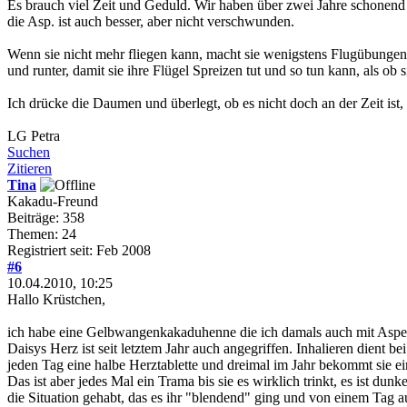
Es brauch viel Zeit und Geduld. Wir haben über zwei Jahre schonend
die Asp. ist auch besser, aber nicht verschwunden.
Wenn sie nicht mehr fliegen kann, macht sie wenigstens Flugübungen?
und runter, damit sie ihre Flügel Spreizen tut und so tun kann, als ob 
Ich drücke die Daumen und überlegt, ob es nicht doch an der Zeit ist,
LG Petra
Suchen
Zitieren
Tina
Kakadu-Freund
Beiträge: 358
Themen: 24
Registriert seit: Feb 2008
#6
10.04.2010, 10:25
Hallo Krüstchen,
ich habe eine Gelbwangenkakaduhenne die ich damals auch mit Aspergi
Daisys Herz ist seit letztem Jahr auch angegriffen. Inhalieren dient b
jeden Tag eine halbe Herztablette und dreimal im Jahr bekommt sie ei
Das ist aber jedes Mal ein Trama bis sie es wirklich trinkt, es ist du
die Situation gehabt, das es ihr "blendend" ging und von einem Tag auf