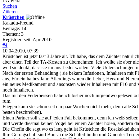
LG Petra
Suchen
Zitieren
Krüstchen
Kakadu-Freund
Beiträge: 14
Themen: 3
Registriert seit: Apr 2010
#4
10.04.2010, 07:39
Krüstchen ist jetzt fast 3 Jahre alt. Ich habe, das dem Züchter natürl
aber einen Teil der TA-Kosten zu übernehmen. Ich wollte sie aber nich
weil sie denkt, dass sie ihr ans Leder wollen. Viele Untersuchungen 
Nach der ersten Behandlung ( sie bekam Infusionen, Inhalieren mit F1
aus, Für ein halbes Jahr. Allerdings waren die Leber, Herz und Nier
ein neues Medikament und ansonsten wieder Inhalieren mit F10 und zus
noch Inhalieren.
Das mit den Federbeissen habe ich bisher noch nirgendwo gelesen ode
rum.
Fliegen kann sie schon seit ein paar Wochen nicht mehr, denn alle Sc
besten beschreiben).
Einen Partner soll sie auf jeden Fall bekommen, denn ich weiß selber
und werde diesmal keinen Vogel bei einem Züchter holen, sondern dach
Die Chefin die sagt wo es lang geht ist Krüstchen die Rosakakaduhe
Ihre Gefolgschaft sind Bonsai die Schäferhündin und Gino der Terrie