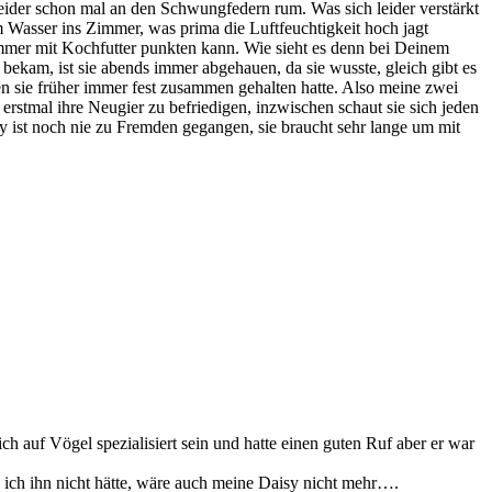
leider schon mal an den Schwungfedern rum. Was sich leider verstärkt
em Wasser ins Zimmer, was prima die Luftfeuchtigkeit hoch jagt
 immer mit Kochfutter punkten kann. Wie sieht es denn bei Deinem
bekam, ist sie abends immer abgehauen, da sie wusste, gleich gibt es
en sie früher immer fest zusammen gehalten hatte. Also meine zwei
rstmal ihre Neugier zu befriedigen, inzwischen schaut sie sich jeden
isy ist noch nie zu Fremden gegangen, sie braucht sehr lange um mit
h auf Vögel spezialisiert sein und hatte einen guten Ruf aber er war
nn ich ihn nicht hätte, wäre auch meine Daisy nicht mehr….