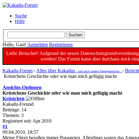
Suche
Hilfe
Hallo, Gast!
Anmelden
Registrieren
Liebe Besucher! Aufgrund der neuen Datenschutzgrundverordnung un
werden! Das Forum kann aber durchaus noch einge
Kakadu-Forum
›
Alles über Kakadus
›
Berich
- und auch andere Papageienarten -
Krüstchens Geschichte oder wie man mich gefügig macht
Ansichts-Optionen
Krüstchens Geschichte oder wie man mich gefügig macht
Krüstchen
Kakadu-Freund
Beiträge: 14
Themen: 3
Registriert seit: Apr 2010
#1
09.04.2010, 18:57
Meine Eltern besaßen immer Papageien. Allerdings waren das Amazone