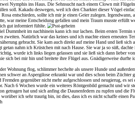
en zwei Nymphis ins Haus. Die Sehnsucht nach einem Clown mit Flügeln
en soll. Kakadu deswegen, weil ich den Charkter dieser Vögel einfach 
 Rosa entschieden, sollte ich mir je einen Geier zulegen. Irgendwann, 
, war meine Entscheidung gefallen und mein Traum musste erfüllt wer
ch gut informiert fühlte.
iel Dummheit im nachhinein kann ich nur lachen. Beim ersten Termin sc
n zweiten. Natürlich war das keines und ich machte einen erneuten Ter
näherung gebracht. Sie kam auch direkt auf meine Hand und ließ sich a
gt getan nahm ich Krüstchen mit nach Hause. Sie war ja so süß, dachte
ichtig, wurde ich links liegen gelassen und sie ließ sich dann lieber v
e sich bei mir hin und breitete ihre Flügel aus. Gnädigerweise durfte 
 der Wohnung flog, schlimmer hechelte als unsere Hunde und außerdem s
tchen schwer an Aspergilose erkrankt war und dies schon beim Züchter 
remden gegenüber nicht mehr aufgeschlossen und neugierug, es sei den
. Nach 6 Wochen wurde ein weiteres Röntgenbild gemacht und wir stellt
n getragen hat und sich anfing die Daunenfedern zu rupfen und die F
orüber ich sehr traurig bin, ist dies, dass ich es nicht schaffe einen Pa
ch