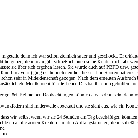
ich migeteilt, denn ich war schon ziemlich sauer und geschockt. Er erkl
t hergeben, denn man gibt schließlich auch seine Kinder nicht ab, wenn
musste sie über sich ergehen lassen. Sie wurde auch auf PBFD usw. gete
0 und Imaverol) ging es ihr auch deutlich besser. Die Sporen hatten si
en schon sehr in Mitleidenschaft gezogen. Nach dem erneuten Ausbruch 
ätzlich ein Medikament für die Leber. Das hat ihr dann geholfen und ih
r gehört. Bei meinen Beobachtungen könnte da was dran sein, denn wen
hwungfedern sind mitlerweile abgekaut und sie sieht aus, wie ein Konte
, dass wir, selbst wenn wir sie 24 Stunden am Tag beschäftigen könnten
te da an die armen Kreaturen in den Auffangstationen, denn shließlich 
nne
rmix