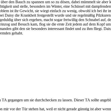
gel über den Bauch zu spannen um so zu dösen, dabei mümmelt sie aber 
feuchtigkeit und stelle, besonders im Winter, eine Schüssel mit dampfend
oblem ist ihr Gewicht, sie wiegt einfach zu wenig, obwohl ich bei ihr
i Daisy die Krankheit festgestellt wurde und sie regelmäßig Pilzkuren 
geduldig über sich ergehen, macht sogar freiwillig den Schnabel auf, d
inzog und Besuch kam, flog sie die erste Zeit jedem auf dem Kopf um e
manden gibt den sie besonders interessant findet und zu ihm fliegt. Da
remden gehabt.
m TA gegangen um sie durchchecken zu lassen. Dieser TA sollte angeblic
n mir vor der Tür stehen hat, weil er nicht gerade günstig ist aber we