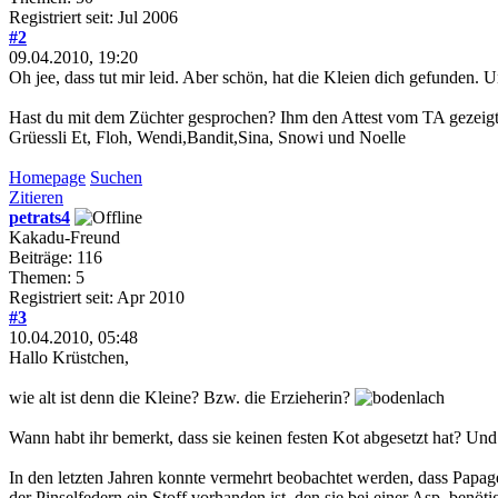
Registriert seit: Jul 2006
#2
09.04.2010, 19:20
Oh jee, dass tut mir leid. Aber schön, hat die Kleien dich gefunden. Un
Hast du mit dem Züchter gesprochen? Ihm den Attest vom TA gezeig
Grüessli Et, Floh, Wendi,Bandit,Sina, Snowi und Noelle
Homepage
Suchen
Zitieren
petrats4
Kakadu-Freund
Beiträge: 116
Themen: 5
Registriert seit: Apr 2010
#3
10.04.2010, 05:48
Hallo Krüstchen,
wie alt ist denn die Kleine? Bzw. die Erzieherin?
Wann habt ihr bemerkt, dass sie keinen festen Kot abgesetzt hat? 
In den letzten Jahren konnte vermehrt beobachtet werden, dass Papagei
der Pinselfedern ein Stoff vorhanden ist, den sie bei einer Asp. benö