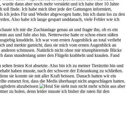
, wurde dann aber noch mehr verstärkt und ich habe über 10 Jahre
toll finde. Ich habe mich über jede der Gattungen informiert,
als ich jedes Für und Wieder abgewogen hatte, bin ich dann los zu den
den. Also habe ich lange gespart unddanach, viele Fehler wie ich
haute ich mir die Zuchtanlage genau an und fragte ihn, ob es ein
min aus und fuhr also hin. Netterweise hatte er schon einen süßen
usgiebig knuddeln. Ich war vom ersten Augenblick an total verliebt
 ich und merkte garnicht, dass sie mich vom ersten Augenblick an
on anderen schmusen. Natürlich nicht ohne mir triumphierende Blicke
ich dann stundenlang unter den Flügeln krabbeln und kraulen. Fand
elten festen Kot absetzte. Also bin ich zu meiner Tierärztin hin und
gehabt haben musste, nach der schwere der Erkrankung zu schließen.
n sie konnte sie mit aller Kraft beissen. Danach hatten wir ein
e entsetzt fest, dass die Medis überhaupt nicht angeschlagen hatten.
lugfedern abzubeissen
Sie sieht nun nicht mehr schön aus aber
rtner zu holen, denn leider musste ich bisher die raten für den