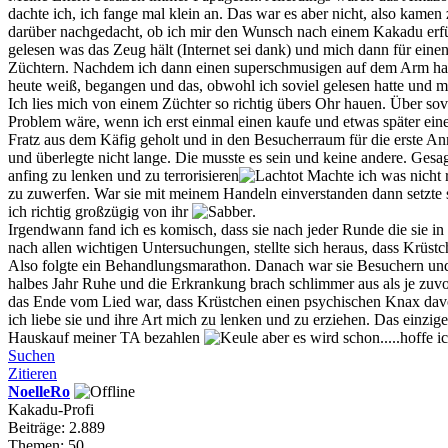
dachte ich, ich fange mal klein an. Das war es aber nicht, also kam
darüber nachgedacht, ob ich mir den Wunsch nach einem Kakadu erfüll
gelesen was das Zeug hält (Internet sei dank) und mich dann für einen
Züchtern. Nachdem ich dann einen superschmusigen auf dem Arm hatte
heute weiß, begangen und das, obwohl ich soviel gelesen hatte und mi
Ich lies mich von einem Züchter so richtig übers Ohr hauen. Über sov
Problem wäre, wenn ich erst einmal einen kaufe und etwas später eine
Fratz aus dem Käfig geholt und in den Besucherraum für die erste An
und überlegte nicht lange. Die musste es sein und keine andere. Gesa
anfing zu lenken und zu terrorisieren
Machte ich was nicht r
zu zuwerfen. War sie mit meinem Handeln einverstanden dann setzte si
ich richtig großzügig von ihr
.
Irgendwann fand ich es komisch, dass sie nach jeder Runde die sie in
nach allen wichtigen Untersuchungen, stellte sich heraus, dass Krüs
Also folgte ein Behandlungsmarathon. Danach war sie Besuchern und F
halbes Jahr Ruhe und die Erkrankung brach schlimmer aus als je zuvor
das Ende vom Lied war, dass Krüstchen einen psychischen Knax davo
ich liebe sie und ihre Art mich zu lenken und zu erziehen. Das einzige w
Hauskauf meiner TA bezahlen
aber es wird schon.....hoffe i
Suchen
Zitieren
NoelleRo
Kakadu-Profi
Beiträge: 2.889
Themen: 50