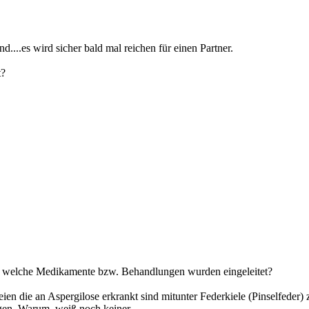
d....es wird sicher bald mal reichen für einen Partner.
t?
Und welche Medikamente bzw. Behandlungen wurden eingeleitet?
en die an Aspergilose erkrankt sind mitunter Federkiele (Pinselfeder) 
tigen. Warum, weiß noch keiner.