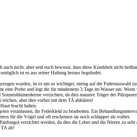
ch auch nicht, aber seid euch bewusst, dass diese Krankheit nicht heil
omöglich ist es aus seiner Haltung heraus begründet.
ezogen wurden, ist es um so wichtiger, streng auf die Futterauswahl z
tte eine Probe und legt die für mindestens 3 Tage im Wasser ein. Wenn
 Sonnenblumenkerne verzichten, da dies massive Träger der Pilzspuren
6 reichen, aber dies vorher mit dem TA abklären!
 Haut feucht halten.
geien veranlassen, ihr Federkleid zu bearbeiten. Ein Behandlungsinterv
ss für die Vögel und oft erscheinen sie noch schlapper als vorher.
b. Panfungol verzichtet werden, da dies die Leber und die Nieren zu se
m TA ab!