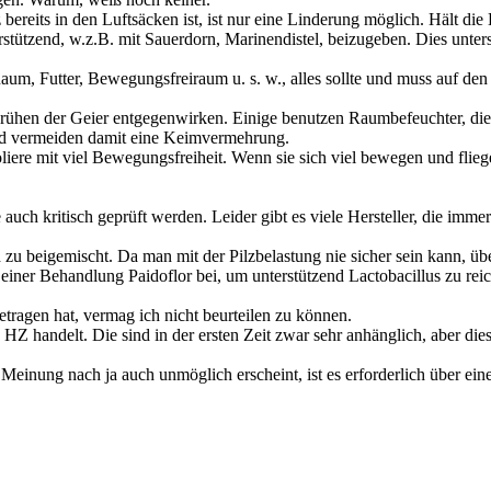
bereits in den Luftsäcken ist, ist nur eine Linderung möglich. Hält di
ützend, w.z.B. mit Sauerdorn, Marinendistel, beizugeben. Dies unterst
aum, Futter, Bewegungsfreiraum u. s. w., alles sollte und muss auf den
rühen der Geier entgegenwirken. Einige benutzen Raumbefeuchter, die
nd vermeiden damit eine Keimvermehrung.
liere mit viel Bewegungsfreiheit. Wenn sie sich viel bewegen und flie
 auch kritisch geprüft werden. Leider gibt es viele Hersteller, die i
 beigemischt. Da man mit der Pilzbelastung nie sicher sein kann, über
iner Behandlung Paidoflor bei, um unterstützend Lactobacillus zu rei
ragen hat, vermag ich nicht beurteilen zu können.
 HZ handelt. Die sind in der ersten Zeit zwar sehr anhänglich, aber die
inung nach ja auch unmöglich erscheint, ist es erforderlich über einen