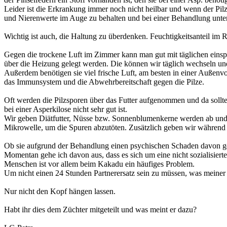
Leider ist die Erkrankung immer noch nicht heilbar und wenn der Pilz 
und Nierenwerte im Auge zu behalten und bei einer Behandlung unterst
Wichtig ist auch, die Haltung zu überdenken. Feuchtigkeitsanteil im R
Gegen die trockene Luft im Zimmer kann man gut mit täglichen einsp
über die Heizung gelegt werden. Die können wir täglich wechseln u
Außerdem benötigen sie viel frische Luft, am besten in einer Außenvo
das Immunsystem und die Abwehrbereitschaft gegen die Pilze.
Oft werden die Pilzsporen über das Futter aufgenommen und da sollte
bei einer Asperkilose nicht sehr gut ist.
Wir geben Diätfutter, Nüsse bzw. Sonnenblumenkerne werden ab und zu
Mikrowelle, um die Spuren abzutöten. Zusätzlich geben wir während e
Ob sie aufgrund der Behandlung einen psychischen Schaden davon get
Momentan gehe ich davon aus, dass es sich um eine nicht sozialisierte
Menschen ist vor allem beim Kakadu ein häufiges Problem.
Um nicht einen 24 Stunden Partnerersatz sein zu müssen, was meiner Me
Nur nicht den Kopf hängen lassen.
Habt ihr dies dem Züchter mitgeteilt und was meint er dazu?