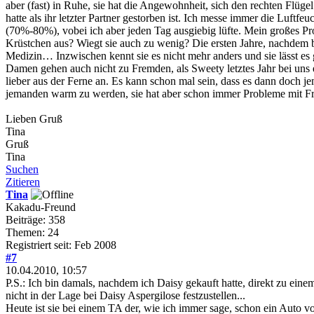
aber (fast) in Ruhe, sie hat die Angewohnheit, sich den rechten Flü
hatte als ihr letzter Partner gestorben ist. Ich messe immer die Luft
(70%-80%), vobei ich aber jeden Tag ausgiebig lüfte. Mein großes Pr
Krüstchen aus? Wiegt sie auch zu wenig? Die ersten Jahre, nachdem be
Medizin… Inzwischen kennt sie es nicht mehr anders und sie lässt es 
Damen gehen auch nicht zu Fremden, als Sweety letztes Jahr bei uns e
lieber aus der Ferne an. Es kann schon mal sein, dass es dann doch je
jemanden warm zu werden, sie hat aber schon immer Probleme mit F
Lieben Gruß
Tina
Gruß
Tina
Suchen
Zitieren
Tina
Kakadu-Freund
Beiträge: 358
Themen: 24
Registriert seit: Feb 2008
#7
10.04.2010, 10:57
P.S.: Ich bin damals, nachdem ich Daisy gekauft hatte, direkt zu eine
nicht in der Lage bei Daisy Aspergilose festzustellen...
Heute ist sie bei einem TA der, wie ich immer sage, schon ein Auto vo