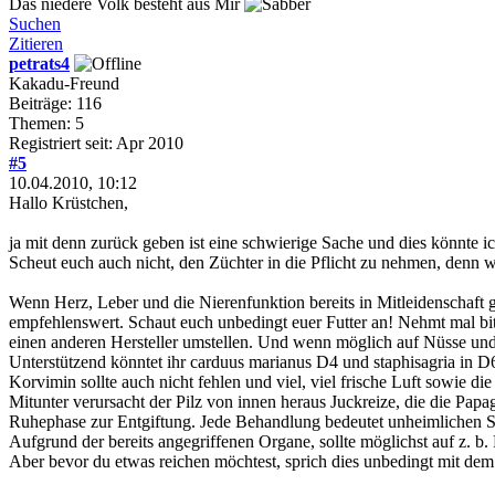
Das niedere Volk besteht aus Mir
Suchen
Zitieren
petrats4
Kakadu-Freund
Beiträge: 116
Themen: 5
Registriert seit: Apr 2010
#5
10.04.2010, 10:12
Hallo Krüstchen,
ja mit denn zurück geben ist eine schwierige Sache und dies könnte i
Scheut euch auch nicht, den Züchter in die Pflicht zu nehmen, denn w
Wenn Herz, Leber und die Nierenfunktion bereits in Mitleidenschaft g
empfehlenswert. Schaut euch unbedingt euer Futter an! Nehmt mal bi
einen anderen Hersteller umstellen. Und wenn möglich auf Nüsse und
Unterstützend könntet ihr carduus marianus D4 und staphisagria in D
Korvimin sollte auch nicht fehlen und viel, viel frische Luft sowie die
Mitunter verursacht der Pilz von innen heraus Juckreize, die die Papa
Ruhephase zur Entgiftung. Jede Behandlung bedeutet unheimlichen Stre
Aufgrund der bereits angegriffenen Organe, sollte möglichst auf z. 
Aber bevor du etwas reichen möchtest, sprich dies unbedingt mit de