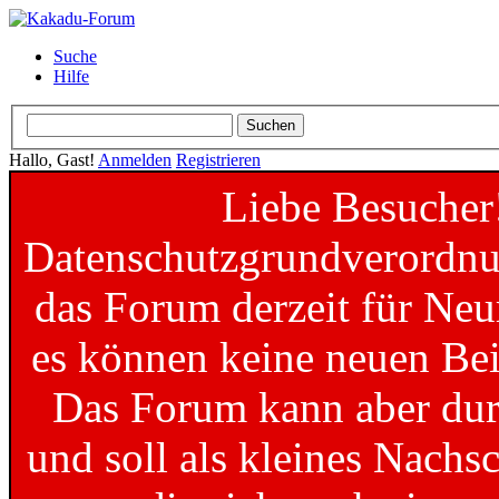
Suche
Hilfe
Hallo, Gast!
Anmelden
Registrieren
Liebe Besucher
Datenschutzgrundverordnun
das Forum derzeit für Neu
es können keine neuen Bei
Das Forum kann aber dur
und soll als kleines Nachs