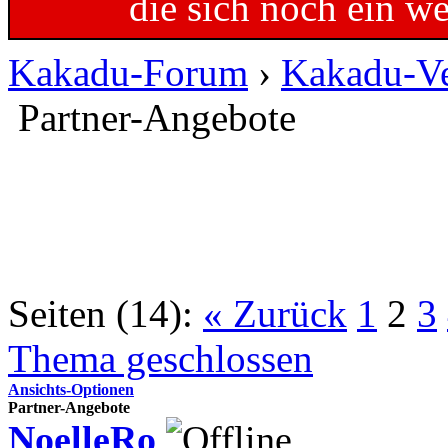
die sich noch ein w
Kakadu-Forum
›
Kakadu-Ve
Partner-Angebote
Seiten (14):
« Zurück
1
2
3
Thema geschlossen
Ansichts-Optionen
Partner-Angebote
NoelleRo