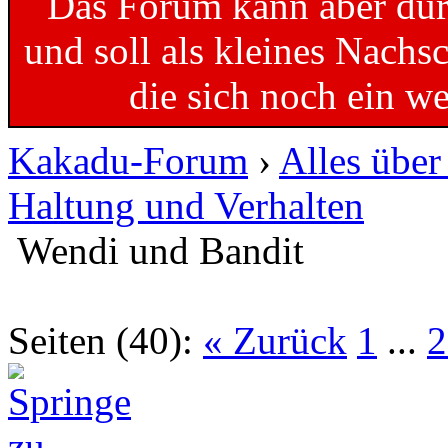
Das Forum kann aber dur
und soll als kleines Nachs
die sich noch ein w
Kakadu-Forum
›
Alles übe
Haltung und Verhalten
Wendi und Bandit
Seiten (40):
« Zurück
1
...
2