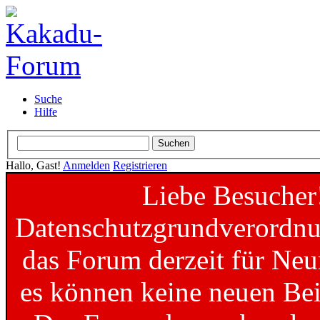
Suche
Hilfe
Hallo, Gast!
Anmelden
Registrieren
Liebe Besucher
Datenschutzgrundverordnun
das Forum derzeit für Neu
es können keine neuen Bei