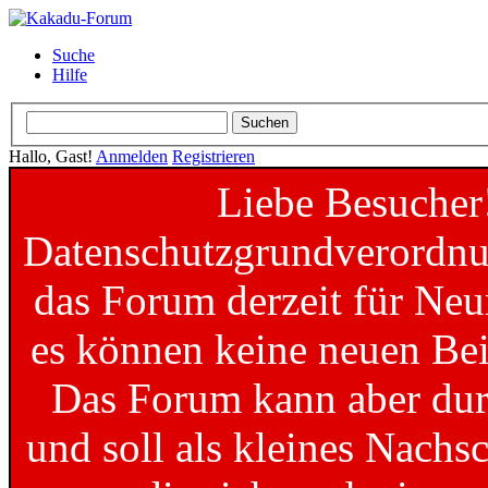
Suche
Hilfe
Hallo, Gast!
Anmelden
Registrieren
Liebe Besucher
Datenschutzgrundverordnun
das Forum derzeit für Neu
es können keine neuen Bei
Das Forum kann aber dur
und soll als kleines Nachs