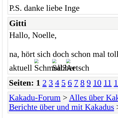
P.S. danke liebe Inge
Gitti
Hallo, Noelle,
na, hört sich doch schon mal tol
aktuell
Seiten:
1
2
3
4
5
6
7
8
9
10
11
1
Kakadu-Forum
>
Alles über K
Berichte über und mit Kakadus
>