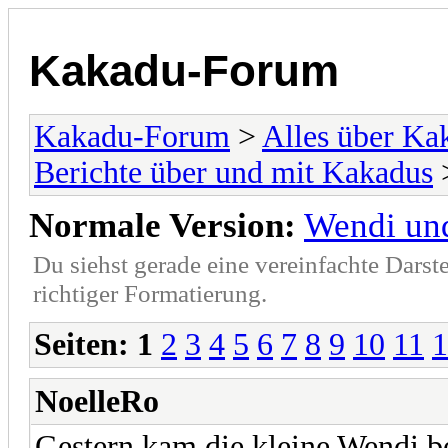
Kakadu-Forum
Kakadu-Forum
>
Alles über K
Berichte über und mit Kakadus
>
Normale Version:
Wendi un
Du siehst gerade eine vereinfachte Darst
richtiger Formatierung.
Seiten:
1
2
3
4
5
6
7
8
9
10
11
1
NoelleRo
Gestern kam die kleine Wendi be