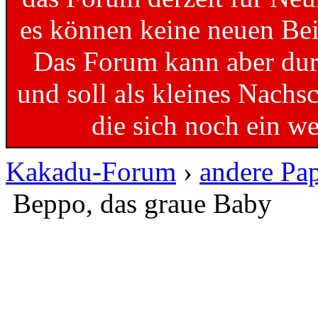
es können keine neuen Bei
Das Forum kann aber dur
und soll als kleines Nachs
die sich noch ein w
Kakadu-Forum
›
andere Pa
Beppo, das graue Baby