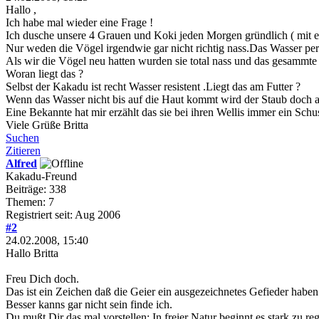
Hallo ,
Ich habe mal wieder eine Frage !
Ich dusche unsere 4 Grauen und Koki jeden Morgen gründlich ( mit ein
Nur weden die Vögel irgendwie gar nicht richtig nass.Das Wasser perl
Als wir die Vögel neu hatten wurden sie total nass und das gesammte 
Woran liegt das ?
Selbst der Kakadu ist recht Wasser resistent .Liegt das am Futter ?
Wenn das Wasser nicht bis auf die Haut kommt wird der Staub doch au
Eine Bekannte hat mir erzählt das sie bei ihren Wellis immer ein Sch
Viele Grüße Britta
Suchen
Zitieren
Alfred
Kakadu-Freund
Beiträge: 338
Themen: 7
Registriert seit: Aug 2006
#2
24.02.2008, 15:40
Hallo Britta
Freu Dich doch.
Das ist ein Zeichen daß die Geier ein ausgezeichnetes Gefieder haben
Besser kanns gar nicht sein finde ich.
Du mußt Dir das mal vorstellen: In freier Natur beginnt es stark zu 