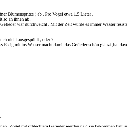
er Blumenspritze ) ab . Pro Vogel etwa 1,5 Lieter .
t so an ihnen ab .
Gefieder war durchweicht . Mit der Zeit wurde es immer Wasser resiste
ch nicht ausgespühlt , oder ?
uss Essig mit ins Wasser macht damit das Gefieder schön glänzt ,hat da
.
regnen. Vögel mit schlechtem Gefieder werden naß, sie bekommen kalt un