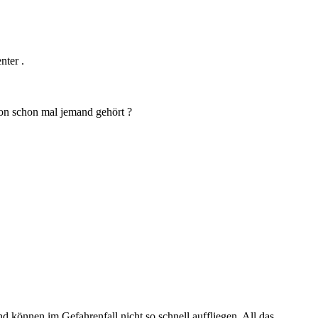
nter .
von schon mal jemand gehört ?
d können im Gefahrenfall nicht so schnell auffliegen. All das