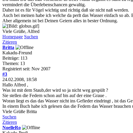
vermindert die Überlebenschancen gewaltig.
Daher ist es für Vögel wichtig und richtig daß sie nicht naß werden.
Auch bei meinen habe ich welche da perlt das Wasser einfach so ab. E
Aber allgemein ist bei Deinen Geiern alles in bester Ordnung.
Viele Grüße, Alfred
Homepage
Suchen
Zitieren
Britta
Kakadu-Freund
Beiträge: 113
Themen: 13
Registriert seit: Nov 2007
#3
24.02.2008, 18:58
Hallo Alfred ,
Was ist mit dem Staub,der wird so ja nicht weg gespült ?
Sie stellen die Federn schon auf bis auf der eine Graue .
Woran liegt es das das Wasser nicht ins Gefieder eindringt , ist das Gefi
In einem Buch habe ich gelesen das die Federn das Wasser brauchen 
Viele Grüße Britta
Suchen
Zitieren
NoelleRo
Kakadu-Profi