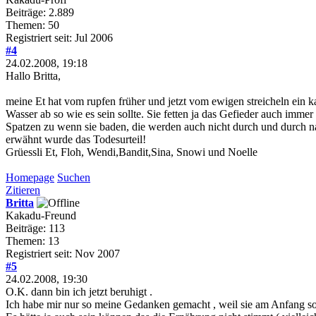
Beiträge: 2.889
Themen: 50
Registriert seit: Jul 2006
#4
24.02.2008, 19:18
Hallo Britta,
meine Et hat vom rupfen früher und jetzt vom ewigen streicheln ein
Wasser ab so wie es sein sollte. Sie fetten ja das Gefieder auch imm
Spatzen zu wenn sie baden, die werden auch nicht durch und durch na
erwähnt wurde das Todesurteil!
Grüessli Et, Floh, Wendi,Bandit,Sina, Snowi und Noelle
Homepage
Suchen
Zitieren
Britta
Kakadu-Freund
Beiträge: 113
Themen: 13
Registriert seit: Nov 2007
#5
24.02.2008, 19:30
O.K. dann bin ich jetzt beruhigt .
Ich habe mir nur so meine Gedanken gemacht , weil sie am Anfang so