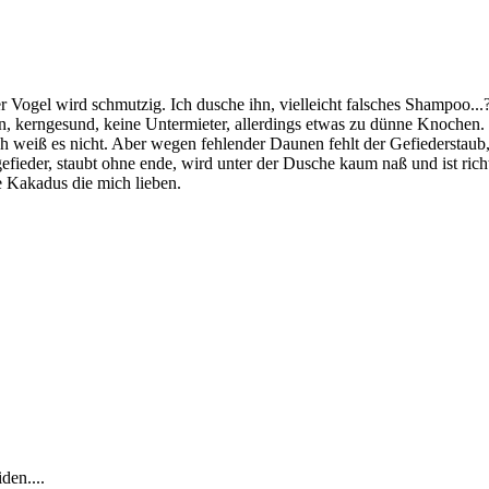
 der Vogel wird schmutzig. Ich dusche ihn, vielleicht falsches Shampoo
en, kerngesund, keine Untermieter, allerdings etwas zu dünne Knoche
 weiß es nicht. Aber wegen fehlender Daunen fehlt der Gefiederstaub, 
fieder, staubt ohne ende, wird unter der Dusche kaum naß und ist rich
ne Kakadus die mich lieben.
den....