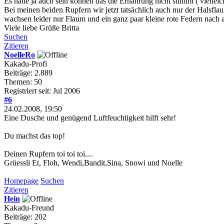
Es hätte ja auch sein können das die Ernährung nicht stimmt ( vielleicht
Bei meinen beiden Rupfern wir jetzt tatsächlich auch nur der Halsflau
wachsen leider nur Flaum und ein ganz paar kleine rote Federn nach ab
Viele liebe Grüße Britta
Suchen
Zitieren
NoelleRo
Kakadu-Profi
Beiträge: 2.889
Themen: 50
Registriert seit: Jul 2006
#6
24.02.2008, 19:50
Eine Dusche und genügend Luftfeuchtigkeit hilft sehr!
Du machst das top!
Deinen Rupfern toi toi toi....
Grüessli Et, Floh, Wendi,Bandit,Sina, Snowi und Noelle
Homepage
Suchen
Zitieren
Hein
Kakadu-Freund
Beiträge: 202