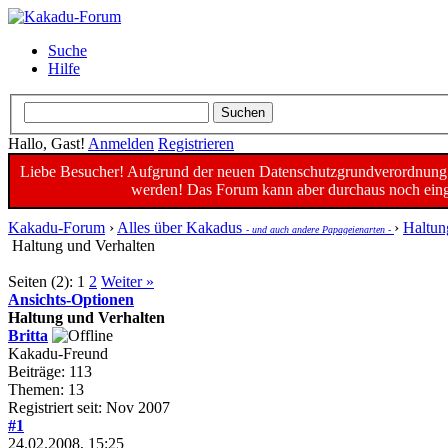
Suche
Hilfe
Hallo, Gast!
Anmelden
Registrieren
Liebe Besucher! Aufgrund der neuen Datenschutzgrundverordnung un
werden! Das Forum kann aber durchaus noch einge
Kakadu-Forum
›
Alles über Kakadus
›
Haltun
- und auch andere Papageienarten -
Haltung und Verhalten
Seiten (2):
1
2
Weiter »
Ansichts-Optionen
Haltung und Verhalten
Britta
Kakadu-Freund
Beiträge: 113
Themen: 13
Registriert seit: Nov 2007
#1
24.02.2008, 15:25