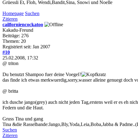
Grüessli Et, Floh, Wendi,Bandit,Sina, Snowi und Noelle
Homepage
Suchen
Zitieren
cailforniencockatoo
Kakadu-Freund
Beiträge: 276
Themen: 20
Registriert seit: Jan 2007
#10
25.02.2008, 17:32
@ triton
Du benutzt Shampoo fuer deine Voegel?
das finde ich etwas merkwuerdig,sorry,wasser alleine genuegt doch 
@ britta
ich dusche jango(grey) auch nicht jeden Tag,erstens weil er es eh nich
Federn und die Haut.
Gruss Tina und gang
Tina &die Rasselbande:Jango,Bly,Yoda,Leia,Boba,Jabba & Padme..(Life i
Suchen
Zitieren