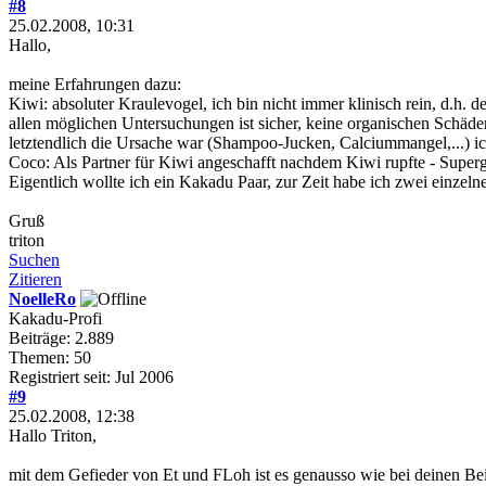
#8
25.02.2008, 10:31
Hallo,
meine Erfahrungen dazu:
Kiwi: absoluter Kraulevogel, ich bin nicht immer klinisch rein, d.h.
allen möglichen Untersuchungen ist sicher, keine organischen Schäd
letztendlich die Ursache war (Shampoo-Jucken, Calciummangel,...) ich
Coco: Als Partner für Kiwi angeschafft nachdem Kiwi rupfte - Superge
Eigentlich wollte ich ein Kakadu Paar, zur Zeit habe ich zwei einzel
Gruß
triton
Suchen
Zitieren
NoelleRo
Kakadu-Profi
Beiträge: 2.889
Themen: 50
Registriert seit: Jul 2006
#9
25.02.2008, 12:38
Hallo Triton,
mit dem Gefieder von Et und FLoh ist es genausso wie bei deinen Bei