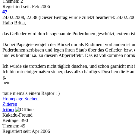
Themen: 2
Registriert seit: Feb 2006
#7
24.02.2008, 22:38
(Dieser Beitrag wurde zuletzt bearbeitet: 24.02.2
Hallo Britta,
das Gefieder wird durch sogenannte Puderdunen geschützt, extrem is
Da bei Papageienvögeln der Bürzel nur als Rudiment vorhanden ist und
Puderdunen zerbissen und legen ihren Staub über das Gefieder, bzw. d
und es kommt u.a. zu diesem Abperleffekt. Das ist vollkommen norm
Ich würde sie trotzdem nicht täglich duschen, und schon garnicht mit
Ich bin mir einigermaßen sicher, dass allzu häufiges Duschen die Hau
g,
hein
traue niemals einem Raptor :-)
Homepage
Suchen
Zitieren
triton
Kakadu-Freund
Beiträge: 390
Themen: 49
Registriert seit: Apr 2006