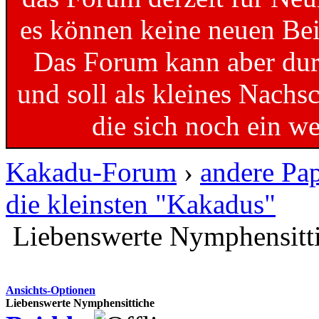
es können keine neuen Bei
Das Forum kann aber dur
und soll als kleines Nachs
die sich noch ein w
Kakadu-Forum
›
andere Pa
die kleinsten "Kakadus"
Liebenswerte Nymphensitt
Ansichts-Optionen
Liebenswerte Nymphensittiche