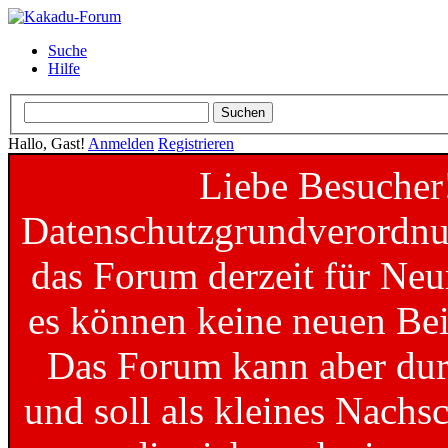
Suche
Hilfe
Hallo, Gast!
Anmelden
Registrieren
Liebe Besucher
Datenschutzgrundverordnun
das Forum derzeit für Neu
es können keine neuen Bei
Das Forum kann aber dur
und soll als kleines Nachs