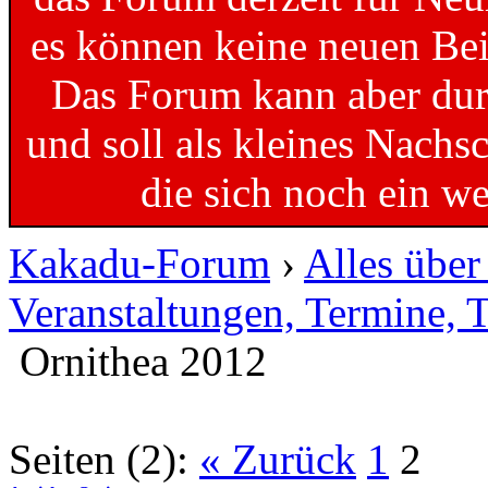
es können keine neuen Bei
Das Forum kann aber dur
und soll als kleines Nachs
die sich noch ein w
Kakadu-Forum
›
Alles übe
Veranstaltungen, Termine, 
Ornithea 2012
Seiten (2):
« Zurück
1
2