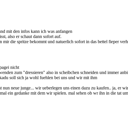
 und mit den infos kann ich was anfangen
st, also er schaut dann sofort auf.
 mir die spritze bekommt und natuerlich sofort in das bettel fieper verh
pagei nicht
wenden zum "dressieren" also in scheibchen schneiden und immer anbiet
kadu soll sich ja wohl fuehlen bei uns und wir mit ihm
hat nun neue junge... wir ueberlegen uns einen dazu zu kaufen.. ja, er wi
t mal ein gedanke mit dem wir spielen. mal sehen ob wr ihn in die tat 