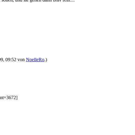
009, 09:52 von
NoelleRo
.)
ent=3672]