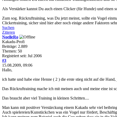
Als Verstärker kannst Du auch einen Clicker (für Hunde) und einen s
Zum sog. Rückruftraining, was Du jetzt meinst, sollte ein Vogel einma
Clickertraining, sicher sind hier aber noch einige andere Faktoren seh
Suchen
Zitieren
NoelleRo
Kakadu-Profi
Beiträge: 2.889
Themen: 50
Registriert seit: Jul 2006
#3
15.08.2009, 09:06
Hallo,
ich hatte und habe eine Henne ( 2 ) die erste stieg nicht auf die Hand,
Das Rückruftraining mache ich mit meinen auch und meine eine ist s
Das braucht aber viel Training in kleinen Schritten....
Man kann mit positiver Verstärckung einem Kakadu sehr viel beibrin
Auch spielereien/Kunstückchen was ein Vogel nur fördert, Beschäftigu
Ich kann meinen zum Beispiel auch die Cue geben dass sie in die Voli 