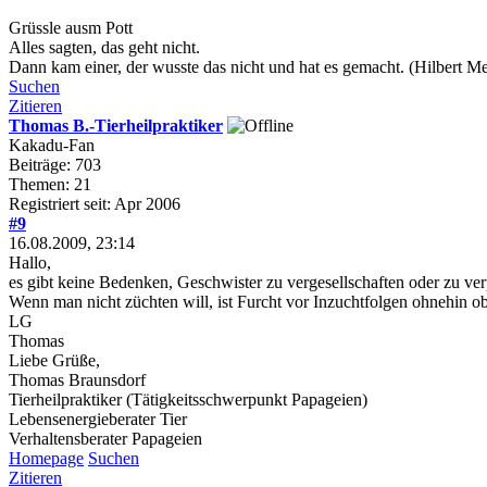
Grüssle ausm Pott
Alles sagten, das geht nicht.
Dann kam einer, der wusste das nicht und hat es gemacht. (Hilbert M
Suchen
Zitieren
Thomas B.-Tierheilpraktiker
Kakadu-Fan
Beiträge: 703
Themen: 21
Registriert seit: Apr 2006
#9
16.08.2009, 23:14
Hallo,
es gibt keine Bedenken, Geschwister zu vergesellschaften oder zu verpa
Wenn man nicht züchten will, ist Furcht vor Inzuchtfolgen ohnehin ob
LG
Thomas
Liebe Grüße,
Thomas Braunsdorf
Tierheilpraktiker (Tätigkeitsschwerpunkt Papageien)
Lebensenergieberater Tier
Verhaltensberater Papageien
Homepage
Suchen
Zitieren