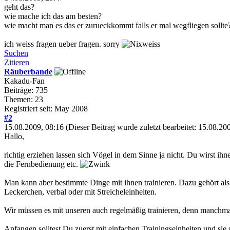
geht das?
wie mache ich das am besten?
wie macht man es das er zurueckkommt falls er mal wegfliegen sollte
ich weiss fragen ueber fragen. sorry
Suchen
Zitieren
Räuberbande
Kakadu-Fan
Beiträge: 735
Themen: 23
Registriert seit: May 2008
#2
15.08.2009, 08:16
(Dieser Beitrag wurde zuletzt bearbeitet: 15.08.2
Hallo,
richtig erziehen lassen sich Vögel in dem Sinne ja nicht. Du wirst i
die Fernbedienung etc.
Man kann aber bestimmte Dinge mit ihnen trainieren. Dazu gehört al
Leckerchen, verbal oder mit Streicheleinheiten.
Wir müssen es mit unseren auch regelmäßig trainieren, denn manchmal
Anfangen solltest Du zuerst mit einfachen Trainingseinheiten und sie s