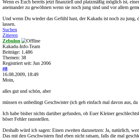
Wenn es Euch bereits jetzt finanziell und platzmäßig möglich ist, ein
aneinander zu gewöhnen wenn sie noch jung sind und vor allem geme
Und wenn Du wieder das Gefühl hast, der Kakadu ist noch zu jung, da
lassen.
Suchen
Zitieren
Zebulon
Kakadu-Info-Team
Beiträge: 1.486
Themen: 38
Registriert seit: Jun 2006
#8
16.08.2009, 18:49
Moin,
alles gut und schön, aber
müssen es unbedingt Geschwister (ich geh einfach mal davon aus, da
Ich habe bisher nichts darüber gefunden, ob Euer Kleiner geschlecht
böser Fehler rausstellen.
Deshalb würd ich sagen: Einen zweiten dazusetzen: Ja, natürlich, wen
Das mit den Geschwistern find eben nicht ratsam, falls die mal gesch