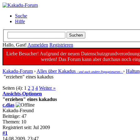
Suche
Hilfe
Hallo, Gast!
Anmelden
Registrieren
Liebe Besucher! Aufgrund der neuen Datenschutzgrundverordnung un
werden! Das Forum kann aber durchaus noch einge
Kakadu-Forum
›
Alles über Kakadus
›
Haltun
- und auch andere Papageienarten -
"erziehen" eines kakadus
Seiten (4):
1
2
3
4
Weiter »
Ansichts-Optionen
"erziehen" eines kakadus
c.dias
Kakadu-Freund
Beiträge: 47
Themen: 10
Registriert seit: Jul 2009
#1
14.08.2009, 23:47