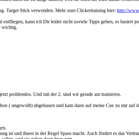
og. Target Stick verwenden. Mehr zum Clickertraining hier:
http://www.
l entfliegen, kann ich Dir leider nicht soviele Tipps geben, es basiert
r wichtig.
 jetzt problemlos. Und mit der 2. sind wir gerade am trainieren.
chon ( ungewollt) abgehauen und kam dann auf meine Cue zu mir auf de
gen.
ng ist und ihnen in der Regel Spass macht. Auch fördert es das Vertra
sollen, und sie gehen dann brav rein....