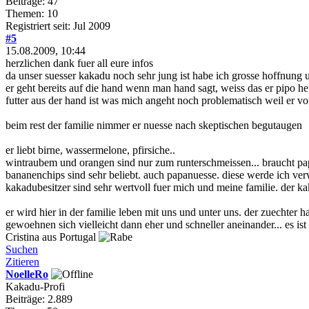
Beiträge: 47
Themen: 10
Registriert seit: Jul 2009
#5
15.08.2009, 10:44
herzlichen dank fuer all eure infos
da unser suesser kakadu noch sehr jung ist habe ich grosse hoffnung
er geht bereits auf die hand wenn man hand sagt, weiss das er pipo heis
futter aus der hand ist was mich angeht noch problematisch weil er von
beim rest der familie nimmer er nuesse nach skeptischen begutaugen
er liebt birne, wassermelone, pfirsiche..
wintraubem und orangen sind nur zum runterschmeissen... braucht pa
bananenchips sind sehr beliebt. auch papanuesse. diese werde ich ver
kakadubesitzer sind sehr wertvoll fuer mich und meine familie. der ka
er wird hier in der familie leben mit uns und unter uns. der zuechter 
gewoehnen sich vielleicht dann eher und schneller aneinander... es is
Cristina aus Portugal
Suchen
Zitieren
NoelleRo
Kakadu-Profi
Beiträge: 2.889