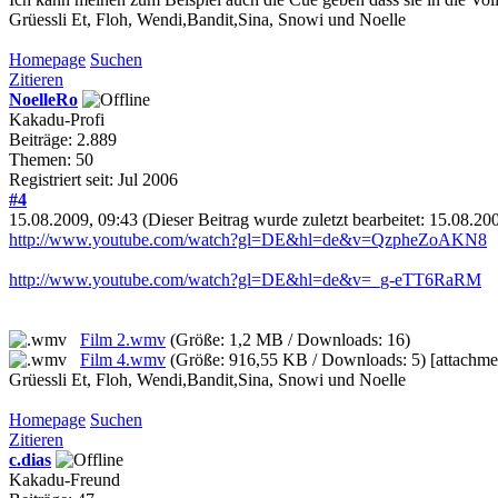
Grüessli Et, Floh, Wendi,Bandit,Sina, Snowi und Noelle
Homepage
Suchen
Zitieren
NoelleRo
Kakadu-Profi
Beiträge: 2.889
Themen: 50
Registriert seit: Jul 2006
#4
15.08.2009, 09:43
(Dieser Beitrag wurde zuletzt bearbeitet: 15.08.2
http://www.youtube.com/watch?gl=DE&hl=de&v=QzpheZoAKN8
http://www.youtube.com/watch?gl=DE&hl=de&v=_g-eTT6RaRM
Film 2.wmv
(Größe: 1,2 MB / Downloads: 16)
Film 4.wmv
(Größe: 916,55 KB / Downloads: 5)
[attachm
Grüessli Et, Floh, Wendi,Bandit,Sina, Snowi und Noelle
Homepage
Suchen
Zitieren
c.dias
Kakadu-Freund