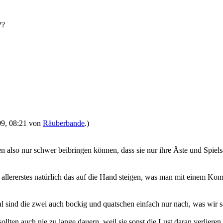
??
009, 08:21 von
Räuberbande
.)
hnen also nur schwer beibringen können, dass sie nur ihre Äste und Spi
s allererstes natürlich das auf die Hand steigen, was man mit einem 
 sind die zwei auch bockig und quatschen einfach nur nach, was wir sa
ollten auch nie zu lange dauern, weil sie sonst die Lust daran verlieren.