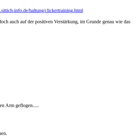
sittich-info.de/haltung/clickertraining.html
 jedoch auch auf der positiven Verstärkung, im Grunde genau wie das
n Arm geflogen.....
uen.