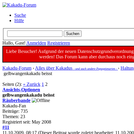
Suche
Hilfe
Hallo, Gast!
Anmelden
Registrieren
Liebe Besucher! Aufgrund der neuen Datenschutzgrundverordnung un
werden! Das Forum kann aber durchaus noch einge
Kakadu-Forum
›
Alles über Kakadus
›
Haltun
- und auch andere Papageienarten -
gelbwangenkakadu beisst
Seiten (2):
« Zurück
1
2
Ansichts-Optionen
gelbwangenkakadu beisst
Räuberbande
Kakadu-Fan
Beiträge: 735
Themen: 23
Registriert seit: May 2008
#11
11.10.2009, 08:17
(Dieser Beitrag wurde zuletzt bearbeitet: 11.10.2