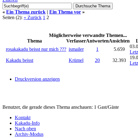
«
Ein Thema zurück
|
Ein Thema vor
»
Seiten (2):
« Zurück
1
2
Möglicherweise verwandte Themen...
Thema
Verfasser
Antworten
Ansichten
L
03.
rosakakadu beisst nur mich ???
ismailer
1
5.659
Letz
19.
Kakadu beisst
Krümel
20
32.393
Letz
Druckversion anzeigen
Benutzer, die gerade dieses Thema anschauen: 1 Gast/Gäste
Kontakt
Kakadu-Info
Nach oben
Archiv-Modus