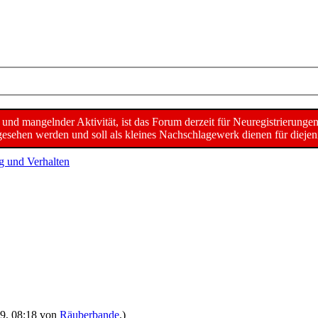
d mangelnder Aktivität, ist das Forum derzeit für Neuregistrierunge
sehen werden und soll als kleines Nachschlagewerk dienen für diejeni
g und Verhalten
009, 08:18 von
Räuberbande
.)