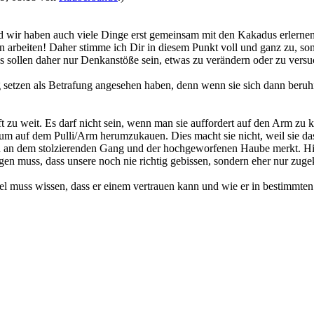
 wir haben auch viele Dinge erst gemeinsam mit den Kakadus erlernen 
arbeiten! Daher stimme ich Dir in diesem Punkt voll und ganz zu, s
 es sollen daher nur Denkanstöße sein, etwas zu verändern oder zu vers
ig setzen als Betrafung angesehen haben, denn wenn sie sich dann beru
 zu weit. Es darf nicht sein, wenn man sie auffordert auf den Arm zu 
n um auf dem Pulli/Arm herumzukauen. Dies macht sie nicht, weil sie das
n an dem stolzierenden Gang und der hochgeworfenen Haube merkt. Hier
gen muss, dass unsere noch nie richtig gebissen, sondern eher nur zug
l muss wissen, dass er einem vertrauen kann und wie er in bestimmten S