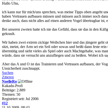
Hallo Uhu,
ich kann nur für mich/uns sprechen, was meine Tipps oben angeht und
haben Vertrauen aufbauen müssen und müssen auch immer noch daran 
denke auch, dass nicht alles auf einen anderen Vogel übertragbar ist,
Bei unseren zweien hatte ich nie das Gefühl, dass sie das in den Käf
gekrault.
Wir haben zwei extrem zickige Weibchen hier und das jüngere geht oft
sitzt, meint, der Arm sei ein Seil oder sowas und beißt dann feste rei
übermütig und sieht vieles als Spiel oder auch Machtgehabe, was ma
würde, dass sie versucht uns anzufliegen und zu beißen. Wobei ich sa
Aber das A und O ist das Trainieren und Vertrauen aufbauen, der Voge
Unsicherheit zuschnappt.
Suchen
Zitieren
NoelleRo
Kakadu-Profi
Beiträge: 2.889
Themen: 50
Registriert seit: Jul 2006
#12
11.10.2009, 08:43