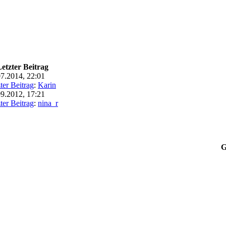
etzter Beitrag
07.2014, 22:01
ter Beitrag
:
Karin
09.2012, 17:21
ter Beitrag
:
nina_r
G