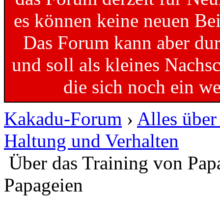
es können keine neuen Bei
Das Forum kann aber dur
und soll als kleines Nachs
die sich noch ein w
Kakadu-Forum
›
Alles übe
Haltung und Verhalten
Über das Training von Pap
Papageien