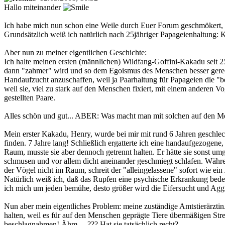
Hallo miteinander
Ich habe mich nun schon eine Weile durch Euer Forum geschmökert, tr
Grundsätzlich weiß ich natürlich nach 25jähriger Papageienhaltung
Aber nun zu meiner eigentlichen Geschichte:
Ich halte meinen ersten (männlichen) Wildfang-Goffini-Kakadu seit 25 
dann "zahmer" wird und so dem Egoismus des Menschen besser gerech
Handaufzucht anzuschaffen, weil ja Paarhaltung für Papageien die "b
weil sie, viel zu stark auf den Menschen fixiert, mit einem anderen
gestellten Paare.
Alles schön und gut... ABER: Was macht man mit solchen auf den Me
Mein erster Kakadu, Henry, wurde bei mir mit rund 6 Jahren geschlech
finden. 7 Jahre lang! Schließlich ergatterte ich eine handaufgezogen
Raum, musste sie aber dennoch getrennt halten. Er hätte sie sonst umg
schmusen und vor allem dicht aneinander geschmiegt schlafen. Währen
der Vögel nicht im Raum, schreit der "alleingelassene" sofort wie ein J
Natürlich weiß ich, daß das Rupfen eine psychische Erkrankung bede
ich mich um jeden bemühe, desto größer wird die Eifersucht und Aggr
Nun aber mein eigentliches Problem: meine zuständige Amtstierärztin..
halten, weil es für auf den Menschen geprägte Tiere übermäßigen Str
beschlagnahmen! Ähm.... ??? Hat sie tatsächlich recht?