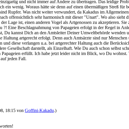
h einzigartig und nicht immer auf Andere zu übertragen. Das leidige Pro
ch ein wenig. Woraus hätte sie denn auf einen übermäßigen Streß für 
e sind Rupfer. Was nicht weiter verwundert, da Kakadus im Allgemein
h offensichtlich sehr harmonisch mit dieser "Unart". Wo also sieht die
der Lage ist, einen anderen Vogel als Artgenossen zu akzeptieren. Sie 
t zu ?! Eine Beschlagnahmung von Papageien erfolgt in der Regel in An
t, Du kannst Dich an den Amtsleiter Deiner Umweltbehörde wenden und
e Haltung artgerecht erfolgt. Denn auch Amtsärzte sind nur Menschen
n und diese verlangen u.a. bei artgerechter Haltung auch die Berücksic
ere Gesellschaft darstellt, als Einzelhaft. Wie Du auch schon selbst sc
 Papageien erfüllt. Ich habe jetzt leider nicht im Blick, wo Du wohnst.
auf jeden Fall.
008, 18:15 von
Goffini-Kakadu
.)
tworten!