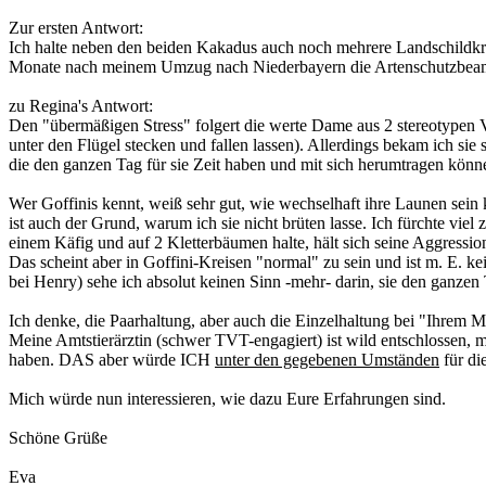
Zur ersten Antwort:
Ich halte neben den beiden Kakadus auch noch mehrere Landschildkröte
Monate nach meinem Umzug nach Niederbayern die Artenschutzbeamtin 
zu Regina's Antwort:
Den "übermäßigen Stress" folgert die werte Dame aus 2 stereotypen
unter den Flügel stecken und fallen lassen). Allerdings bekam ich si
die den ganzen Tag für sie Zeit haben und mit sich herumtragen kön
Wer Goffinis kennt, weiß sehr gut, wie wechselhaft ihre Launen sei
ist auch der Grund, warum ich sie nicht brüten lasse. Ich fürchte vie
einem Käfig und auf 2 Kletterbäumen halte, hält sich seine Aggressio
Das scheint aber in Goffini-Kreisen "normal" zu sein und ist m. E. ke
bei Henry) sehe ich absolut keinen Sinn -mehr- darin, sie den ganzen
Ich denke, die Paarhaltung, aber auch die Einzelhaltung bei "Ihrem M
Meine Amtstierärztin (schwer TVT-engagiert) ist wild entschlossen, 
haben. DAS aber würde ICH
unter den gegebenen Umständen
für die
Mich würde nun interessieren, wie dazu Eure Erfahrungen sind.
Schöne Grüße
Eva