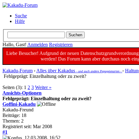
Suche
Hilfe
Hallo, Gast!
Anmelden
Registrieren
Liebe Besucher! Aufgrund der neuen Datenschutzgrundverordnung un
werden! Das Forum kann aber durchaus noch einge
Kakadu-Forum
›
Alles über Kakadus
›
Haltun
- und auch andere Papageienarten -
Fehlgeprägt: Einzelhaltung oder zu zweit?
Seiten (3):
1
2
3
Weiter »
Ansichts-Optionen
Fehlgeprägt: Einzelhaltung oder zu zweit?
Goffini-Kakadu
Kakadu-Freund
Beiträge: 18
Themen: 2
Registriert seit: Mar 2008
#1
12.03.2008, 16:52