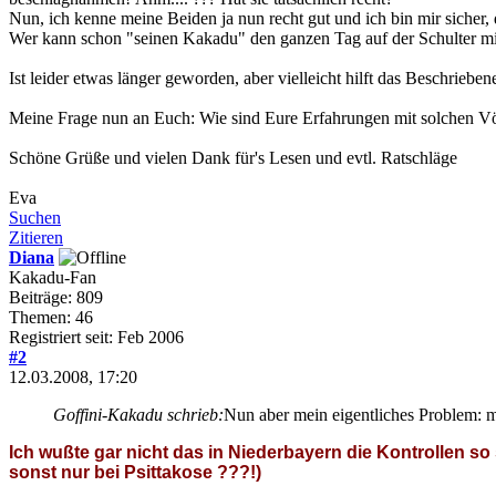
Nun, ich kenne meine Beiden ja nun recht gut und ich bin mir sicher
Wer kann schon "seinen Kakadu" den ganzen Tag auf der Schulter mi
Ist leider etwas länger geworden, aber vielleicht hilft das Beschriebe
Meine Frage nun an Euch: Wie sind Eure Erfahrungen mit solchen Vög
Schöne Grüße und vielen Dank für's Lesen und evtl. Ratschläge
Eva
Suchen
Zitieren
Diana
Kakadu-Fan
Beiträge: 809
Themen: 46
Registriert seit: Feb 2006
#2
12.03.2008, 17:20
Goffini-Kakadu schrieb:
Nun aber mein eigentliches Problem: mei
Ich wußte gar nicht das in Niederbayern die Kontrollen s
sonst nur bei Psittakose ???!)