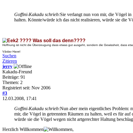
Goffini-Kakadu schrieb:
Sie verlangt nun von mir, die Vögel i
halten. Könnte/würde ich das nicht realisieren, würde sie die
???? Was soll das denn????
Hoffnung ist nicht die Überzeugung dass etwas gut ausgeht, sondern die Gewissheit, dass etw
Váslav Havel
Suchen
Zitieren
jerry
Kakadu-Freund
Beiträge: 91
Themen: 2
Registriert seit: Nov 2006
#3
12.03.2008, 17:41
Goffini-Kakadu schrieb:
Nun aber mein eigentliches Problem: mei
mir, die Vögel in getrennten Räumen zu halten, weil es für au
würde sie die Vögel wegen nicht artgerechter Haltung beschlag
Herzlich Willkommen
,