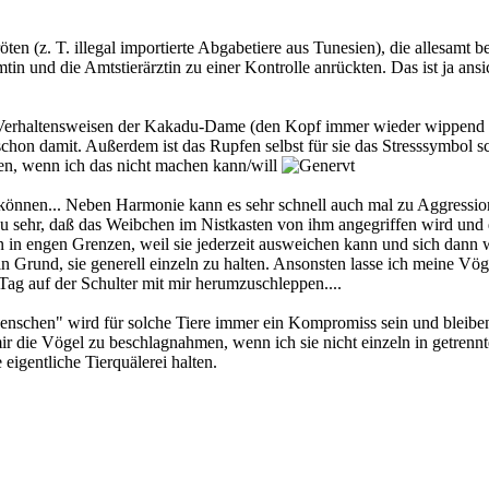
n (z. T. illegal importierte Abgabetiere aus Tunesien), die allesamt b
und die Amtstierärztin zu einer Kontrolle anrückten. Das ist ja ansi
 Verhaltensweisen der Kakadu-Dame (den Kopf immer wieder wippend se
e schon damit. Außerdem ist das Rupfen selbst für sie das Stresssymbo
nen, wenn ich das nicht machen kann/will
n können... Neben Harmonie kann es sehr schnell auch mal zu Aggressi
l zu sehr, daß das Weibchen im Nistkasten von ihm angegriffen wird und 
n in engen Grenzen, weil sie jederzeit ausweichen kann und sich dann w
in Grund, sie generell einzeln zu halten. Ansonsten lasse ich meine Vög
 Tag auf der Schulter mit mir herumzuschleppen....
enschen" wird für solche Tiere immer ein Kompromiss sein und bleiben. 
mir die Vögel zu beschlagnahmen, wenn ich sie nicht einzeln in getrenn
 eigentliche Tierquälerei halten.