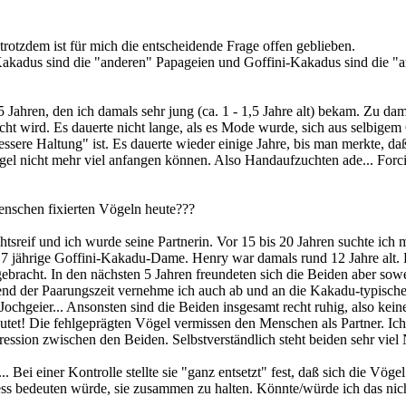
otzdem ist für mich die entscheidende Frage offen geblieben.
: Kakadus sind die "anderen" Papageien und Goffini-Kakadus sind die 
Jahren, den ich damals sehr jung (ca. 1 - 1,5 Jahre alt) bekam. Zu dam
t wird. Es dauerte nicht lange, als es Mode wurde, sich aus selbige
essere Haltung" ist. Es dauerte wieder einige Jahre, bis man merkte,
 Vogel nicht mehr viel anfangen können. Also Handaufzuchten ade... Fo
nschen fixierten Vögeln heute???
tsreif und ich wurde seine Partnerin. Vor 15 bis 20 Jahren suchte ich
e, 7 jährige Goffini-Kakadu-Dame. Henry war damals rund 12 Jahre alt. 
ebracht. In den nächsten 5 Jahren freundeten sich die Beiden aber sowei
d der Paarungszeit vernehme ich auch ab und an die Kakadu-typischen 
ochgeier... Ansonsten sind die Beiden insgesamt recht ruhig, also keine 
utet! Die fehlgeprägten Vögel vermissen den Menschen als Partner. I
ession zwischen den Beiden. Selbstverständlich steht beiden sehr viel
. Bei einer Kontrolle stellte sie "ganz entsetzt" fest, daß sich die Vög
ess bedeuten würde, sie zusammen zu halten. Könnte/würde ich das nicht