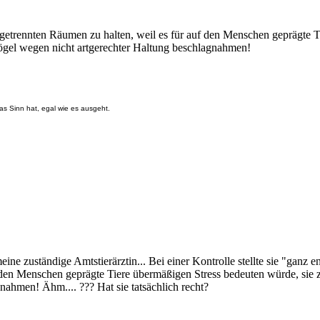
n getrennten Räumen zu halten, weil es für auf den Menschen geprägte
 Vögel wegen nicht artgerechter Haltung beschlagnahmen!
as Sinn hat, egal wie es ausgeht.
ne zuständige Amtstierärztin... Bei einer Kontrolle stellte sie "ganz en
f den Menschen geprägte Tiere übermäßigen Stress bedeuten würde, sie 
nahmen! Ähm.... ??? Hat sie tatsächlich recht?