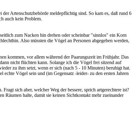
ei der Artenschutzbehörde meldepflichtig sind. So kam es, daß rund 6
ch auch kein Problem.
itlich zum Nacken hin drehen oder scheinbar "sinnlos" ein Korn
l schlechthin. Also müssten die Vögel an Personen abgegeben werden,
onen kommen, vor allem während der Paarungszeit im Frühjahr. Das
dann nicht flüchten kann. Solange ich die Vögel frei sitzend auf
ieder zu ihm setzt, wenn er sich (nach 5 - 10 Minuten) beruhigt hat.
el echte Vögel sein und (im Gegensatz -leider- zu den ersten Jahren
Fragt sich aber, welcher Weg der bessere, sprich artgerechtere ist?
ten Räumen halte, damit sie keinen Sichtkontakt mehr zueinander