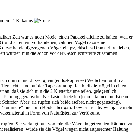
"anderen" Kakadus
aliger Zeit war es noch Mode, einen Papagei alleine zu halten, weil er
m Grund zu einem vorhandenen, zahmen Vogel dazu eine
 daß diese handaufgezogenen Vögel ein psychisches Drama durchleben,
rciert wurden nun die schon vor der Geschlechtsreife zusammen
 mich dumm und dusselig, ein (endoskopiertes) Weibchen für ihn zu
Eifersucht stand auf der Tagesordnung. Ich hielt die Vögel in einem
t an, daß sie sich nun die 2 Kletterbäume teilen, gelegentlich
Paarungsgeräusche. Nistkasten biete ich jedoch keinen an. Ist einer
Schreier. Aber: sie rupfen sich beide (selbst, nicht gegenseitig).
ch "kümmere" mich um Beide aber ganz bewusst relativ wenig. Je mehr
 Nagematerial in Form von Naturästen zur Verfügung.
el rupfen. Sie verlangt nun von mir, die Vögel in getrennten Räumen zu
 realisieren, würde sie die Vögel wegen nicht artgerechter Haltung