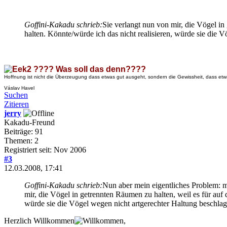
Goffini-Kakadu schrieb:
Sie verlangt nun von mir, die Vögel i
halten. Könnte/würde ich das nicht realisieren, würde sie die
???? Was soll das denn????
Hoffnung ist nicht die Überzeugung dass etwas gut ausgeht, sondern die Gewissheit, dass etw
Váslav Havel
Suchen
Zitieren
jerry
Kakadu-Freund
Beiträge: 91
Themen: 2
Registriert seit: Nov 2006
#3
12.03.2008, 17:41
Goffini-Kakadu schrieb:
Nun aber mein eigentliches Problem: mei
mir, die Vögel in getrennten Räumen zu halten, weil es für au
würde sie die Vögel wegen nicht artgerechter Haltung beschlag
Herzlich Willkommen
,