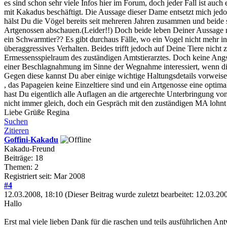
es sind schon sehr viele Infos hier im Forum, doch jeder Fall ist auc
mit Kakadus beschäftigt. Die Aussage dieser Dame entsetzt mich jedo
hälst Du die Vögel bereits seit mehreren Jahren zusammen und beid
Artgenossen abschauen.(Leider!!) Doch beide leben Deiner Aussage nac
ein Schwarmtier?? Es gibt durchaus Fälle, wo ein Vogel nicht mehr in 
überaggressives Verhalten. Beides trifft jedoch auf Deine Tiere nich
Ermessensspielraum des zuständigen Amtstierarztes. Doch keine Angs
einer Beschlagnahmung im Sinne der Wegnahme interessiert, wenn di
Gegen diese kannst Du aber einige wichtige Haltungsdetails vorweise
, das Papageien keine Einzeltiere sind und ein Artgenosse eine optimal
hast Du eigentlich alle Auflagen an die artgerechte Unterbringung von
nicht immer gleich, doch ein Gespräch mit den zuständigen MA lohnt 
Liebe Grüße Regina
Suchen
Zitieren
Goffini-Kakadu
Kakadu-Freund
Beiträge: 18
Themen: 2
Registriert seit: Mar 2008
#4
12.03.2008, 18:10
(Dieser Beitrag wurde zuletzt bearbeitet: 12.03.2
Hallo
Erst mal viele lieben Dank für die raschen und teils ausführlichen An