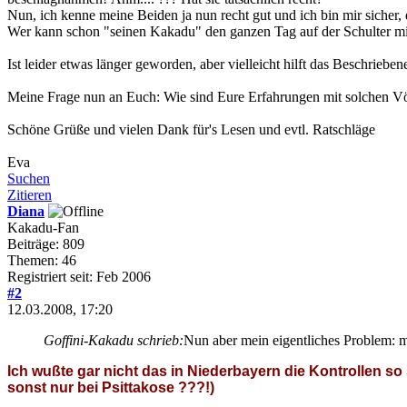
Nun, ich kenne meine Beiden ja nun recht gut und ich bin mir sicher
Wer kann schon "seinen Kakadu" den ganzen Tag auf der Schulter mi
Ist leider etwas länger geworden, aber vielleicht hilft das Beschriebe
Meine Frage nun an Euch: Wie sind Eure Erfahrungen mit solchen Vög
Schöne Grüße und vielen Dank für's Lesen und evtl. Ratschläge
Eva
Suchen
Zitieren
Diana
Kakadu-Fan
Beiträge: 809
Themen: 46
Registriert seit: Feb 2006
#2
12.03.2008, 17:20
Goffini-Kakadu schrieb:
Nun aber mein eigentliches Problem: mei
Ich wußte gar nicht das in Niederbayern die Kontrollen s
sonst nur bei Psittakose ???!)