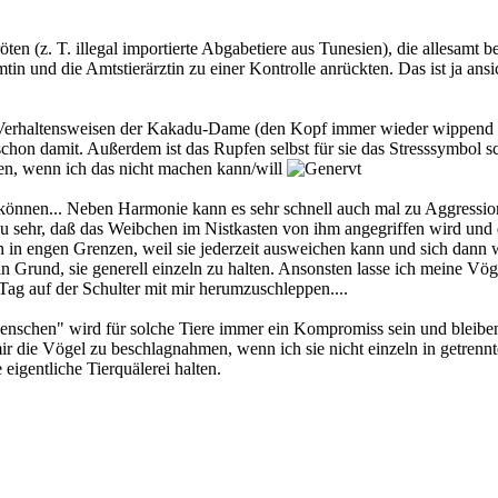
n (z. T. illegal importierte Abgabetiere aus Tunesien), die allesamt b
und die Amtstierärztin zu einer Kontrolle anrückten. Das ist ja ansi
 Verhaltensweisen der Kakadu-Dame (den Kopf immer wieder wippend se
e schon damit. Außerdem ist das Rupfen selbst für sie das Stresssymbo
nen, wenn ich das nicht machen kann/will
n können... Neben Harmonie kann es sehr schnell auch mal zu Aggressi
l zu sehr, daß das Weibchen im Nistkasten von ihm angegriffen wird und 
n in engen Grenzen, weil sie jederzeit ausweichen kann und sich dann w
in Grund, sie generell einzeln zu halten. Ansonsten lasse ich meine Vög
 Tag auf der Schulter mit mir herumzuschleppen....
enschen" wird für solche Tiere immer ein Kompromiss sein und bleiben. 
mir die Vögel zu beschlagnahmen, wenn ich sie nicht einzeln in getrenn
 eigentliche Tierquälerei halten.