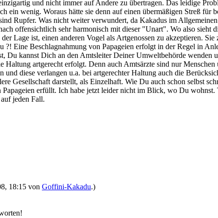
h einzigartig und nicht immer auf Andere zu übertragen. Das leidige Pro
ch ein wenig. Woraus hätte sie denn auf einen übermäßigen Streß für 
e sind Rupfer. Was nicht weiter verwundert, da Kakadus im Allgemein
h offensichtlich sehr harmonisch mit dieser "Unart". Wo also sieht die
der Lage ist, einen anderen Vogel als Artgenossen zu akzeptieren. Sie 
t zu ?! Eine Beschlagnahmung von Papageien erfolgt in der Regel in An
t, Du kannst Dich an den Amtsleiter Deiner Umweltbehörde wenden und
e Haltung artgerecht erfolgt. Denn auch Amtsärzte sind nur Menschen
n und diese verlangen u.a. bei artgerechter Haltung auch die Berücksic
ere Gesellschaft darstellt, als Einzelhaft. Wie Du auch schon selbst sc
 Papageien erfüllt. Ich habe jetzt leider nicht im Blick, wo Du wohnst.
auf jeden Fall.
008, 18:15 von
Goffini-Kakadu
.)
tworten!