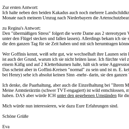
Zur ersten Antwort:
Ich halte neben den beiden Kakadus auch noch mehrere Landschildkröte
Monate nach meinem Umzug nach Niederbayern die Artenschutzbeamtin 
zu Regina's Antwort:
Den "übermäßigen Stress" folgert die werte Dame aus 2 stereotypen
unter den Flügel stecken und fallen lassen). Allerdings bekam ich si
die den ganzen Tag für sie Zeit haben und mit sich herumtragen kön
Wer Goffinis kennt, weiß sehr gut, wie wechselhaft ihre Launen sei
ist auch der Grund, warum ich sie nicht brüten lasse. Ich fürchte vie
einem Käfig und auf 2 Kletterbäumen halte, hält sich seine Aggressio
Das scheint aber in Goffini-Kreisen "normal" zu sein und ist m. E. ke
bei Henry) sehe ich absolut keinen Sinn -mehr- darin, sie den ganzen
Ich denke, die Paarhaltung, aber auch die Einzelhaltung bei "Ihrem M
Meine Amtstierärztin (schwer TVT-engagiert) ist wild entschlossen, 
haben. DAS aber würde ICH
unter den gegebenen Umständen
für die
Mich würde nun interessieren, wie dazu Eure Erfahrungen sind.
Schöne Grüße
Eva