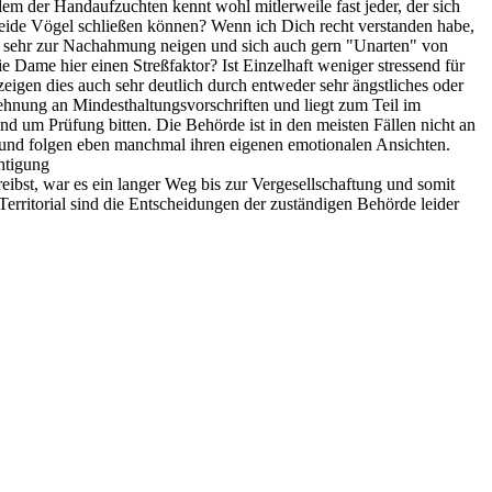
blem der Handaufzuchten kennt wohl mitlerweile fast jeder, der sich
beide Vögel schließen können? Wenn ich Dich recht verstanden habe,
en sehr zur Nachahmung neigen und sich auch gern "Unarten" von
 Dame hier einen Streßfaktor? Ist Einzelhaft weniger stressend für
zeigen dies auch sehr deutlich durch entweder sehr ängstliches oder
lehnung an Mindesthaltungsvorschriften und liegt zum Teil im
 um Prüfung bitten. Die Behörde ist in den meisten Fällen nicht an
 und folgen eben manchmal ihren eigenen emotionalen Ansichten.
htigung
hreibst, war es ein langer Weg bis zur Vergesellschaftung und somit
 Territorial sind die Entscheidungen der zuständigen Behörde leider