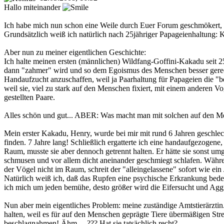
Hallo miteinander
Ich habe mich nun schon eine Weile durch Euer Forum geschmökert, tr
Grundsätzlich weiß ich natürlich nach 25jähriger Papageienhaltung
Aber nun zu meiner eigentlichen Geschichte:
Ich halte meinen ersten (männlichen) Wildfang-Goffini-Kakadu seit 25 
dann "zahmer" wird und so dem Egoismus des Menschen besser gerech
Handaufzucht anzuschaffen, weil ja Paarhaltung für Papageien die "b
weil sie, viel zu stark auf den Menschen fixiert, mit einem anderen
gestellten Paare.
Alles schön und gut... ABER: Was macht man mit solchen auf den Me
Mein erster Kakadu, Henry, wurde bei mir mit rund 6 Jahren geschlech
finden. 7 Jahre lang! Schließlich ergatterte ich eine handaufgezogen
Raum, musste sie aber dennoch getrennt halten. Er hätte sie sonst umg
schmusen und vor allem dicht aneinander geschmiegt schlafen. Währen
der Vögel nicht im Raum, schreit der "alleingelassene" sofort wie ein J
Natürlich weiß ich, daß das Rupfen eine psychische Erkrankung bede
ich mich um jeden bemühe, desto größer wird die Eifersucht und Aggr
Nun aber mein eigentliches Problem: meine zuständige Amtstierärztin..
halten, weil es für auf den Menschen geprägte Tiere übermäßigen Str
beschlagnahmen! Ähm.... ??? Hat sie tatsächlich recht?