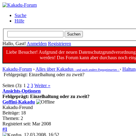
Suche
Hilfe
Hallo, Gast!
Anmelden
Registrieren
Liebe Besucher! Aufgrund der neuen Datenschutzgrundverordnung un
werden! Das Forum kann aber durchaus noch einge
Kakadu-Forum
›
Alles über Kakadus
›
Haltun
- und auch andere Papageienarten -
Fehlgeprägt: Einzelhaltung oder zu zweit?
Seiten (3):
1
2
3
Weiter »
Ansichts-Optionen
Fehlgeprägt: Einzelhaltung oder zu zweit?
Goffini-Kakadu
Kakadu-Freund
Beiträge: 18
Themen: 2
Registriert seit: Mar 2008
#1
12.03.2008, 16:52