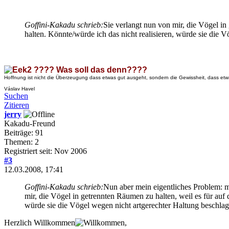
Goffini-Kakadu schrieb:
Sie verlangt nun von mir, die Vögel i
halten. Könnte/würde ich das nicht realisieren, würde sie die
???? Was soll das denn????
Hoffnung ist nicht die Überzeugung dass etwas gut ausgeht, sondern die Gewissheit, dass etw
Váslav Havel
Suchen
Zitieren
jerry
Kakadu-Freund
Beiträge: 91
Themen: 2
Registriert seit: Nov 2006
#3
12.03.2008, 17:41
Goffini-Kakadu schrieb:
Nun aber mein eigentliches Problem: mei
mir, die Vögel in getrennten Räumen zu halten, weil es für au
würde sie die Vögel wegen nicht artgerechter Haltung beschlag
Herzlich Willkommen
,