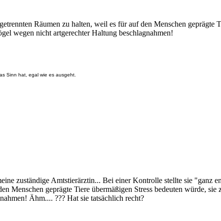
n getrennten Räumen zu halten, weil es für auf den Menschen geprägte
 Vögel wegen nicht artgerechter Haltung beschlagnahmen!
as Sinn hat, egal wie es ausgeht.
ne zuständige Amtstierärztin... Bei einer Kontrolle stellte sie "ganz en
f den Menschen geprägte Tiere übermäßigen Stress bedeuten würde, sie 
nahmen! Ähm.... ??? Hat sie tatsächlich recht?