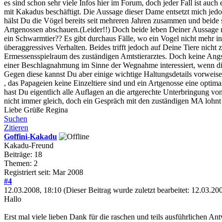
es sind schon sehr viele Infos hier im Forum, doch jeder Fall ist auc
mit Kakadus beschäftigt. Die Aussage dieser Dame entsetzt mich jedo
hälst Du die Vögel bereits seit mehreren Jahren zusammen und beid
Artgenossen abschauen.(Leider!!) Doch beide leben Deiner Aussage nac
ein Schwarmtier?? Es gibt durchaus Fälle, wo ein Vogel nicht mehr in 
überaggressives Verhalten. Beides trifft jedoch auf Deine Tiere nich
Ermessensspielraum des zuständigen Amtstierarztes. Doch keine Angs
einer Beschlagnahmung im Sinne der Wegnahme interessiert, wenn di
Gegen diese kannst Du aber einige wichtige Haltungsdetails vorweise
, das Papageien keine Einzeltiere sind und ein Artgenosse eine optimal
hast Du eigentlich alle Auflagen an die artgerechte Unterbringung von
nicht immer gleich, doch ein Gespräch mit den zuständigen MA lohnt 
Liebe Grüße Regina
Suchen
Zitieren
Goffini-Kakadu
Kakadu-Freund
Beiträge: 18
Themen: 2
Registriert seit: Mar 2008
#4
12.03.2008, 18:10
(Dieser Beitrag wurde zuletzt bearbeitet: 12.03.2
Hallo
Erst mal viele lieben Dank für die raschen und teils ausführlichen An