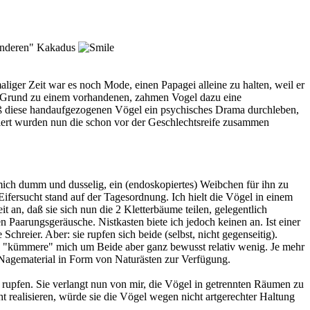
"anderen" Kakadus
aliger Zeit war es noch Mode, einen Papagei alleine zu halten, weil er
m Grund zu einem vorhandenen, zahmen Vogel dazu eine
 daß diese handaufgezogenen Vögel ein psychisches Drama durchleben,
rciert wurden nun die schon vor der Geschlechtsreife zusammen
 mich dumm und dusselig, ein (endoskopiertes) Weibchen für ihn zu
Eifersucht stand auf der Tagesordnung. Ich hielt die Vögel in einem
t an, daß sie sich nun die 2 Kletterbäume teilen, gelegentlich
Paarungsgeräusche. Nistkasten biete ich jedoch keinen an. Ist einer
Schreier. Aber: sie rupfen sich beide (selbst, nicht gegenseitig).
ch "kümmere" mich um Beide aber ganz bewusst relativ wenig. Je mehr
 Nagematerial in Form von Naturästen zur Verfügung.
el rupfen. Sie verlangt nun von mir, die Vögel in getrennten Räumen zu
 realisieren, würde sie die Vögel wegen nicht artgerechter Haltung