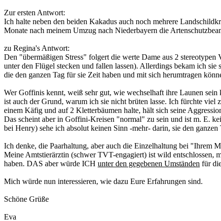
Zur ersten Antwort:
Ich halte neben den beiden Kakadus auch noch mehrere Landschildkröte
Monate nach meinem Umzug nach Niederbayern die Artenschutzbeamtin 
zu Regina's Antwort:
Den "übermäßigen Stress" folgert die werte Dame aus 2 stereotypen
unter den Flügel stecken und fallen lassen). Allerdings bekam ich si
die den ganzen Tag für sie Zeit haben und mit sich herumtragen kön
Wer Goffinis kennt, weiß sehr gut, wie wechselhaft ihre Launen sei
ist auch der Grund, warum ich sie nicht brüten lasse. Ich fürchte vie
einem Käfig und auf 2 Kletterbäumen halte, hält sich seine Aggressio
Das scheint aber in Goffini-Kreisen "normal" zu sein und ist m. E. ke
bei Henry) sehe ich absolut keinen Sinn -mehr- darin, sie den ganzen
Ich denke, die Paarhaltung, aber auch die Einzelhaltung bei "Ihrem M
Meine Amtstierärztin (schwer TVT-engagiert) ist wild entschlossen, 
haben. DAS aber würde ICH
unter den gegebenen Umständen
für die
Mich würde nun interessieren, wie dazu Eure Erfahrungen sind.
Schöne Grüße
Eva