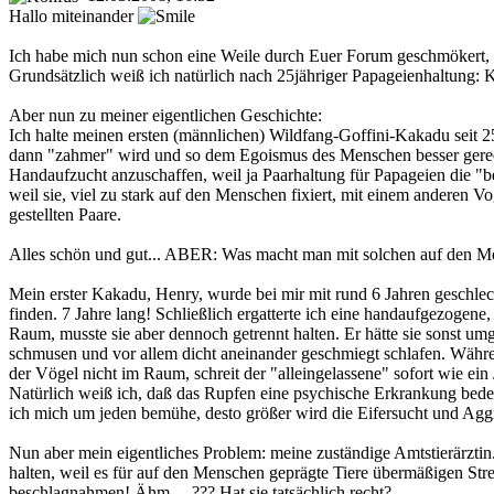
Hallo miteinander
Ich habe mich nun schon eine Weile durch Euer Forum geschmökert, tr
Grundsätzlich weiß ich natürlich nach 25jähriger Papageienhaltung
Aber nun zu meiner eigentlichen Geschichte:
Ich halte meinen ersten (männlichen) Wildfang-Goffini-Kakadu seit 25 
dann "zahmer" wird und so dem Egoismus des Menschen besser gerech
Handaufzucht anzuschaffen, weil ja Paarhaltung für Papageien die "b
weil sie, viel zu stark auf den Menschen fixiert, mit einem anderen
gestellten Paare.
Alles schön und gut... ABER: Was macht man mit solchen auf den Me
Mein erster Kakadu, Henry, wurde bei mir mit rund 6 Jahren geschlech
finden. 7 Jahre lang! Schließlich ergatterte ich eine handaufgezogen
Raum, musste sie aber dennoch getrennt halten. Er hätte sie sonst umg
schmusen und vor allem dicht aneinander geschmiegt schlafen. Währen
der Vögel nicht im Raum, schreit der "alleingelassene" sofort wie ein J
Natürlich weiß ich, daß das Rupfen eine psychische Erkrankung bede
ich mich um jeden bemühe, desto größer wird die Eifersucht und Aggr
Nun aber mein eigentliches Problem: meine zuständige Amtstierärztin..
halten, weil es für auf den Menschen geprägte Tiere übermäßigen Str
beschlagnahmen! Ähm.... ??? Hat sie tatsächlich recht?