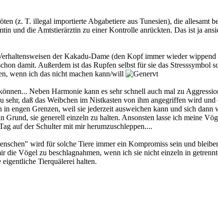
n (z. T. illegal importierte Abgabetiere aus Tunesien), die allesamt b
und die Amtstierärztin zu einer Kontrolle anrückten. Das ist ja ansi
 Verhaltensweisen der Kakadu-Dame (den Kopf immer wieder wippend se
e schon damit. Außerdem ist das Rupfen selbst für sie das Stresssymbo
nen, wenn ich das nicht machen kann/will
n können... Neben Harmonie kann es sehr schnell auch mal zu Aggressi
l zu sehr, daß das Weibchen im Nistkasten von ihm angegriffen wird und 
n in engen Grenzen, weil sie jederzeit ausweichen kann und sich dann w
in Grund, sie generell einzeln zu halten. Ansonsten lasse ich meine Vög
 Tag auf der Schulter mit mir herumzuschleppen....
enschen" wird für solche Tiere immer ein Kompromiss sein und bleiben. 
mir die Vögel zu beschlagnahmen, wenn ich sie nicht einzeln in getrenn
 eigentliche Tierquälerei halten.