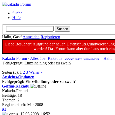
Suche
Hilfe
Hallo, Gast!
Anmelden
Registrieren
Liebe Besucher! Aufgrund der neuen Datenschutzgrundverordnung un
werden! Das Forum kann aber durchaus noch einge
Kakadu-Forum
›
Alles über Kakadus
›
Haltun
- und auch andere Papageienarten -
Fehlgeprägt: Einzelhaltung oder zu zweit?
Seiten (3):
1
2
3
Weiter »
Ansichts-Optionen
Fehlgeprägt: Einzelhaltung oder zu zweit?
Goffini-Kakadu
Kakadu-Freund
Beiträge: 18
Themen: 2
Registriert seit: Mar 2008
#1
12.03.2008, 16:52