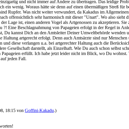
h einzigartig und nicht immer auf Andere zu übertragen. Das leidige Pro
ch ein wenig. Woraus hätte sie denn auf einen übermäßigen Streß für 
e sind Rupfer. Was nicht weiter verwundert, da Kakadus im Allgemein
h offensichtlich sehr harmonisch mit dieser "Unart". Wo also sieht die
der Lage ist, einen anderen Vogel als Artgenossen zu akzeptieren. Sie 
t zu ?! Eine Beschlagnahmung von Papageien erfolgt in der Regel in An
t, Du kannst Dich an den Amtsleiter Deiner Umweltbehörde wenden und
e Haltung artgerecht erfolgt. Denn auch Amtsärzte sind nur Menschen
n und diese verlangen u.a. bei artgerechter Haltung auch die Berücksic
ere Gesellschaft darstellt, als Einzelhaft. Wie Du auch schon selbst sc
 Papageien erfüllt. Ich habe jetzt leider nicht im Blick, wo Du wohnst.
auf jeden Fall.
008, 18:15 von
Goffini-Kakadu
.)
tworten!