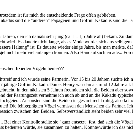
otzdem ist für mich die entscheidende Frage offen geblieben.
: Kakadus sind die "anderen" Papageien und Goffini-Kakadus sind die 
Jahren, den ich damals sehr jung (ca. 1 - 1,5 Jahre alt) bekam. Zu dam
t wird. Es dauerte nicht lange, als es Mode wurde, sich aus selbige
essere Haltung" ist. Es dauerte wieder einige Jahre, bis man merkte,
 Vogel nicht mehr viel anfangen können. Also Handaufzuchten ade... Fo
nschen fixierten Vögeln heute???
tsreif und ich wurde seine Partnerin. Vor 15 bis 20 Jahren suchte ich
e, 7 jährige Goffini-Kakadu-Dame. Henry war damals rund 12 Jahre alt. 
ebracht. In den nächsten 5 Jahren freundeten sich die Beiden aber sowei
d der Paarungszeit vernehme ich auch ab und an die Kakadu-typischen 
ochgeier... Ansonsten sind die Beiden insgesamt recht ruhig, also keine 
utet! Die fehlgeprägten Vögel vermissen den Menschen als Partner. I
ession zwischen den Beiden. Selbstverständlich steht beiden sehr viel
. Bei einer Kontrolle stellte sie "ganz entsetzt" fest, daß sich die Vög
ess bedeuten würde, sie zusammen zu halten. Könnte/würde ich das nicht