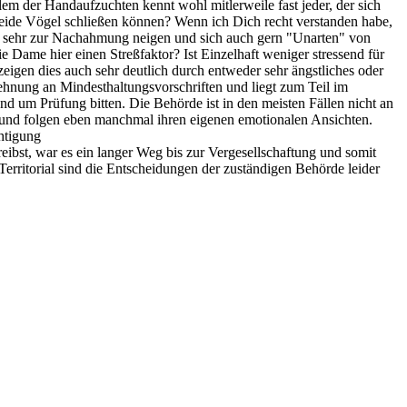
blem der Handaufzuchten kennt wohl mitlerweile fast jeder, der sich
beide Vögel schließen können? Wenn ich Dich recht verstanden habe,
en sehr zur Nachahmung neigen und sich auch gern "Unarten" von
 Dame hier einen Streßfaktor? Ist Einzelhaft weniger stressend für
zeigen dies auch sehr deutlich durch entweder sehr ängstliches oder
lehnung an Mindesthaltungsvorschriften und liegt zum Teil im
 um Prüfung bitten. Die Behörde ist in den meisten Fällen nicht an
 und folgen eben manchmal ihren eigenen emotionalen Ansichten.
htigung
hreibst, war es ein langer Weg bis zur Vergesellschaftung und somit
 Territorial sind die Entscheidungen der zuständigen Behörde leider