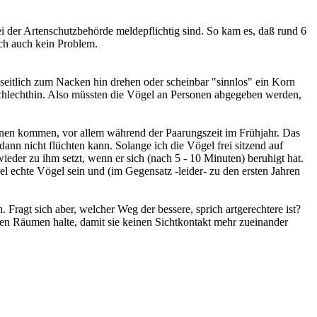
ei der Artenschutzbehörde meldepflichtig sind. So kam es, daß rund 6
ch auch kein Problem.
itlich zum Nacken hin drehen oder scheinbar "sinnlos" ein Korn
l schlechthin. Also müssten die Vögel an Personen abgegeben werden,
onen kommen, vor allem während der Paarungszeit im Frühjahr. Das
dann nicht flüchten kann. Solange ich die Vögel frei sitzend auf
ieder zu ihm setzt, wenn er sich (nach 5 - 10 Minuten) beruhigt hat.
el echte Vögel sein und (im Gegensatz -leider- zu den ersten Jahren
Fragt sich aber, welcher Weg der bessere, sprich artgerechtere ist?
ten Räumen halte, damit sie keinen Sichtkontakt mehr zueinander