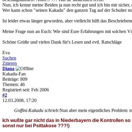
Nun, ich kenne meine Beiden ja nun recht gut und ich bin mir sicher
Wer kann schon "seinen Kakadu" den ganzen Tag auf der Schulter mi
Ist leider etwas länger geworden, aber vielleicht hilft das Beschriebe
Meine Frage nun an Euch: Wie sind Eure Erfahrungen mit solchen Vög
Schöne Grüße und vielen Dank für's Lesen und evtl. Ratschläge
Eva
Suchen
Zitieren
Diana
Kakadu-Fan
Beiträge: 809
Themen: 46
Registriert seit: Feb 2006
#2
12.03.2008, 17:20
Goffini-Kakadu schrieb:
Nun aber mein eigentliches Problem: mei
Ich wußte gar nicht das in Niederbayern die Kontrollen s
sonst nur bei Psittakose ???!)