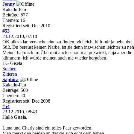
Jonny
Kakadu-Fan
Beiträge: 577
Themen: 16
Registriert seit: Dec 2010
#53
23.12.2010, 07:10
OK alles klar, versuche eine zu finden, vielleicht hilft mir ja nebenbe
Süß, Du bereust keinen Narbe, ist sie denn inzwischen leichter zu ne
Meiner hat mich im Übermut auch schon mal gezwickt, naja aber die L
kümmern, ich würde meinen auch nie wieder hergeben.
LG Gisela
Suchen
Zitieren
Saphira
Kakadu-Fan
Beiträge: 560
Themen: 20
Registriert seit: Dec 2008
#54
23.12.2010, 08:43
Hallo Gisela.
Luna und Charly sind ein tolles Paar geworden.
Man merkt den beiden an das sie sich echt gern haben.