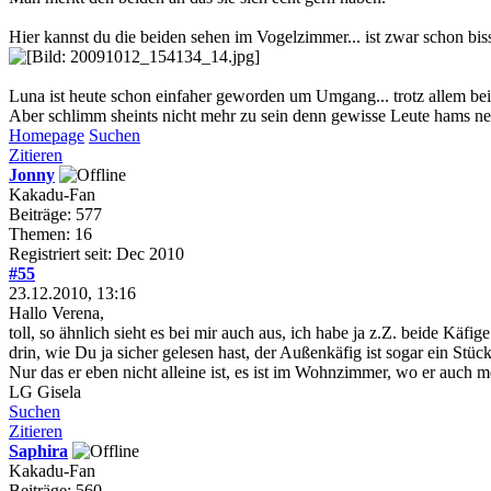
Hier kannst du die beiden sehen im Vogelzimmer... ist zwar schon bissl
Luna ist heute schon einfaher geworden um Umgang... trotz allem bei
Aber schlimm sheints nicht mehr zu sein denn gewisse Leute hams ne
Homepage
Suchen
Zitieren
Jonny
Kakadu-Fan
Beiträge: 577
Themen: 16
Registriert seit: Dec 2010
#55
23.12.2010, 13:16
Hallo Verena,
toll, so ähnlich sieht es bei mir auch aus, ich habe ja z.Z. beide Käfige
drin, wie Du ja sicher gelesen hast, der Außenkäfig ist sogar ein Stüc
Nur das er eben nicht alleine ist, es ist im Wohnzimmer, wo er auch m
LG Gisela
Suchen
Zitieren
Saphira
Kakadu-Fan
Beiträge: 560