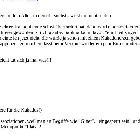
 in dem Alter, in dem du suchst - wirst du nicht finden.
ng
einer
Kakaduhenne selbst überfordert hat, dann wird eine zwei- oder d
chreier geworden ist (ich glaube, Saphira kann davon "ein Lied singen
 meinte ich jetzt nicht, die wurde ja schon mit einem Kakaduherzen ge
hnäppchen" zu machen, lässt beim Verkauf wieder ein paar Euros runter
eicht tut sich ja mal was!!!
re für die Kakadus!)
e Assoziationen, weil man an Begriffe wie "Gitter", "eingesperrt sein" 
m Menupunkt "Platz"?