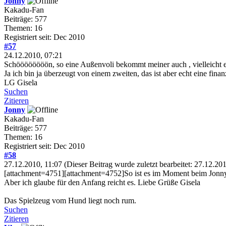
Jonny
Kakadu-Fan
Beiträge: 577
Themen: 16
Registriert seit: Dec 2010
#57
24.12.2010, 07:21
Schöööööööön, so eine Außenvoli bekommt meiner auch , vielleicht ein
Ja ich bin ja überzeugt von einem zweiten, das ist aber echt eine finan
LG Gisela
Suchen
Zitieren
Jonny
Kakadu-Fan
Beiträge: 577
Themen: 16
Registriert seit: Dec 2010
#58
27.12.2010, 11:07
(Dieser Beitrag wurde zuletzt bearbeitet: 27.12.2
[attachment=4751][attachment=4752]So ist es im Moment beim Jonny
Aber ich glaube für den Anfang reicht es. Liebe Grüße Gisela
Das Spielzeug vom Hund liegt noch rum.
Suchen
Zitieren