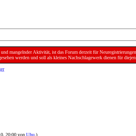
d mangelnder Aktivität, ist das Forum derzeit für Neuregistrierunge
sehen werden und soll als kleines Nachschlagewerk dienen für diejeni
er
010, 20:00 von
Uhu
.)