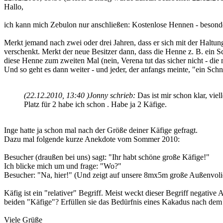
Hallo,
ich kann mich Zebulon nur anschließen: Kostenlose Hennen - besonders
Merkt jemand nach zwei oder drei Jahren, dass er sich mit der Haltu
verschenkt. Merkt der neue Besitzer dann, dass die Henne z. B. ein S
diese Henne zum zweiten Mal (nein, Verena tut das sicher nicht - die
Und so geht es dann weiter - und jeder, der anfangs meinte, "ein Sc
(22.12.2010, 13:40 )
Jonny schrieb:
Das ist mir schon klar, viell
Platz für 2 habe ich schon . Habe ja 2 Käfige.
Inge hatte ja schon mal nach der Größe deiner Käfige gefragt.
Dazu mal folgende kurze Anekdote vom Sommer 2010:
Besucher (draußen bei uns) sagt: "Ihr habt schöne große Käfige!"
Ich blicke mich um und frage: "Wo?"
Besucher: "Na, hier!" (Und zeigt auf unsere 8mx5m große Außenvolie
Käfig ist ein "relativer" Begriff. Meist weckt dieser Begriff negativ
beiden "Käfige"? Erfüllen sie das Bedürfnis eines Kakadus nach de
Viele Grüße