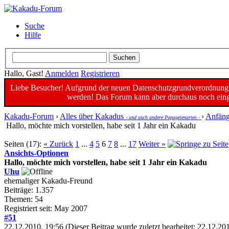
Suche
Hilfe
Hallo, Gast!
Anmelden
Registrieren
Liebe Besucher! Aufgrund der neuen Datenschutzgrundverordnung un
werden! Das Forum kann aber durchaus noch einge
Kakadu-Forum
›
Alles über Kakadus
›
Anfäng
- und auch andere Papageienarten -
Hallo, möchte mich vorstellen, habe seit 1 Jahr ein Kakadu
Seiten (17):
« Zurück
1
...
4
5
6
7
8
...
17
Weiter »
Ansichts-Optionen
Hallo, möchte mich vorstellen, habe seit 1 Jahr ein Kakadu
Uhu
ehemaliger Kakadu-Freund
Beiträge: 1.357
Themen: 54
Registriert seit: May 2007
#51
22.12.2010, 19:56
(Dieser Beitrag wurde zuletzt bearbeitet: 22.12.2