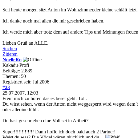
Seit heute morgen sitzt Anton im Wohnzimmer,der kleine schläft jetzt
Ich danke noch mal allen die mir geschrieben haben.
Ich werde mich aber trotz dem auf andere Tips und Meinungen freuen
Lieben Gruß an ALLE.
Suchen
Zitieren
NoelleRo
Kakadu-Profi
Beiträge: 2.889
Themen: 50
Registriert seit: Jul 2006
#23
25.07.2007, 12:03
Freut mich zu hören das es beser geht. Toll.
Du wirst sehen, wenn der Anton nicht weggesperrt wird wegen dem babi,
oder alleoine fühlt.
Du hast geschrieben eine Voli sei in Artbeit?
Super!!!!!!!!!!!!! Dann hoffe ich doch bald auch 2 Partner!
Weist du was? Die Vögel wären glücklich und du.....