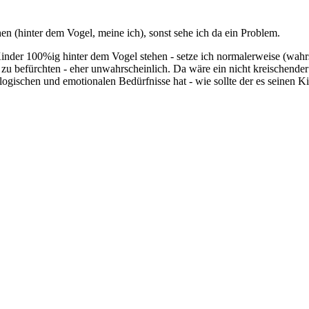
n (hinter dem Vogel, meine ich), sonst sehe ich da ein Problem.
nder 100%ig hinter dem Vogel stehen - setze ich normalerweise (wahrsc
ht zu befürchten - eher unwahrscheinlich. Da wäre ein nicht kreischend
ogischen und emotionalen Bedürfnisse hat - wie sollte der es seinen K