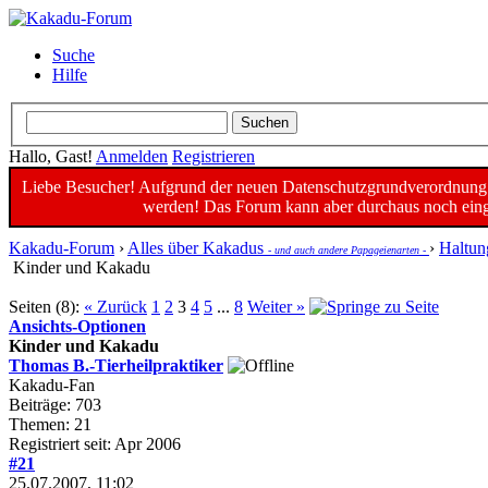
Suche
Hilfe
Hallo, Gast!
Anmelden
Registrieren
Liebe Besucher! Aufgrund der neuen Datenschutzgrundverordnung un
werden! Das Forum kann aber durchaus noch einge
Kakadu-Forum
›
Alles über Kakadus
›
Haltun
- und auch andere Papageienarten -
Kinder und Kakadu
Seiten (8):
« Zurück
1
2
3
4
5
...
8
Weiter »
Ansichts-Optionen
Kinder und Kakadu
Thomas B.-Tierheilpraktiker
Kakadu-Fan
Beiträge: 703
Themen: 21
Registriert seit: Apr 2006
#21
25.07.2007, 11:02