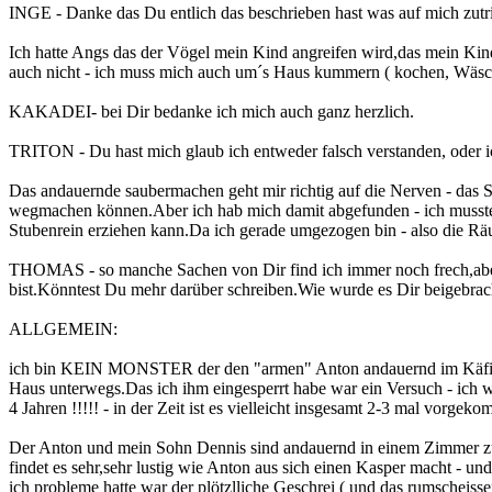
INGE - Danke das Du entlich das beschrieben hast was auf mich zutri
Ich hatte Angs das der Vögel mein Kind angreifen wird,das mein Kin
auch nicht - ich muss mich auch um´s Haus kummern ( kochen, Wäsche
KAKADEI- bei Dir bedanke ich mich auch ganz herzlich.
TRITON - Du hast mich glaub ich entweder falsch verstanden, oder ic
Das andauernde saubermachen geht mir richtig auf die Nerven - das S
wegmachen können.Aber ich hab mich damit abgefunden - ich musste 
Stubenrein erziehen kann.Da ich gerade umgezogen bin - also die Rä
THOMAS - so manche Sachen von Dir find ich immer noch frech,aber d
bist.Könntest Du mehr darüber schreiben.Wie wurde es Dir beigebra
ALLGEMEIN:
ich bin KEIN MONSTER der den "armen" Anton andauernd im Käfig hä
Haus unterwegs.Das ich ihm eingesperrt habe war ein Versuch - ich w
4 Jahren !!!!! - in der Zeit ist es vielleicht insgesamt 2-3 mal vorge
Der Anton und mein Sohn Dennis sind andauernd in einem Zimmer zusam
findet es sehr,sehr lustig wie Anton aus sich einen Kasper macht - und
ich probleme hatte war der plötzlliche Geschrei ( und das rumscheissen