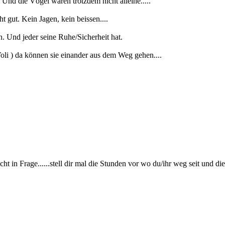
Und die Vögel wären trotzdem nicht alleine.....
 gut. Kein Jagen, kein beissen....
n. Und jeder seine Ruhe/Sicherheit hat.
Voli ) da können sie einander aus dem Weg gehen....
t in Frage......stell dir mal die Stunden vor wo du/ihr weg seit und d