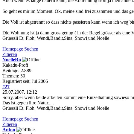
Auch wenn es lange dauern kann, die Abtrennung stört ja niemanden. 
So geht es mir im Moment. Ok, meine sind frei zusammen und das geht
Die Voli ist abgetrennt so dass nichts passieren kann wenn ich weg bi
Die Wohnung ist ja dann gross genug ( in der Regel grösser als eine 
Grüessli Et, Floh, Wendi,Bandit,Sina, Snowi und Noelle
Homepage
Suchen
Zitieren
NoelleRo
Kakadu-Profi
Beiträge: 2.889
Themen: 50
Registriert seit: Jul 2006
#27
25.07.2007, 12:12
Sorry, aber wenn beide arbeiten kommt eine Einzelhaltung sowieso nich
Das ist gegen ihre Natur.....
Grüessli Et, Floh, Wendi,Bandit,Sina, Snowi und Noelle
Homepage
Suchen
Zitieren
Anton