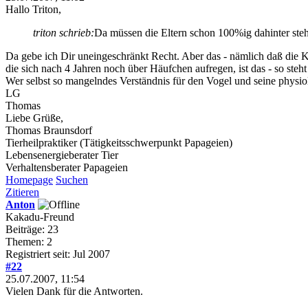
Hallo Triton,
triton schrieb:
Da müssen die Eltern schon 100%ig dahinter stehe
Da gebe ich Dir uneingeschränkt Recht. Aber das - nämlich daß die Ki
die sich nach 4 Jahren noch über Häufchen aufregen, ist das - so ste
Wer selbst so mangelndes Verständnis für den Vogel und seine physiol
LG
Thomas
Liebe Grüße,
Thomas Braunsdorf
Tierheilpraktiker (Tätigkeitsschwerpunkt Papageien)
Lebensenergieberater Tier
Verhaltensberater Papageien
Homepage
Suchen
Zitieren
Anton
Kakadu-Freund
Beiträge: 23
Themen: 2
Registriert seit: Jul 2007
#22
25.07.2007, 11:54
Vielen Dank für die Antworten.