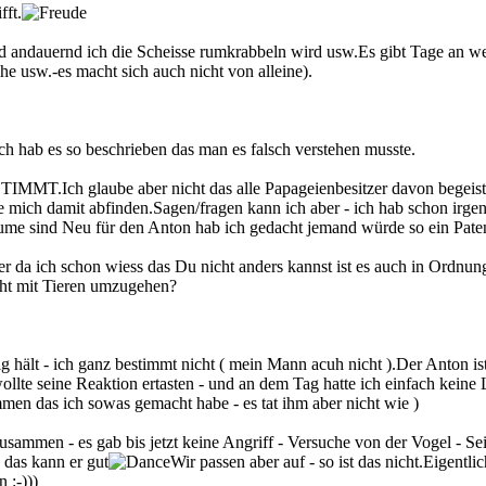
fft.
d andauernd ich die Scheisse rumkrabbeln wird usw.Es gibt Tage an we
 usw.-es macht sich auch nicht von alleine).
h hab es so beschrieben das man es falsch verstehen musste.
TIMMT.Ich glaube aber nicht das alle Papageienbesitzer davon begeiste
mich damit abfinden.Sagen/fragen kann ich aber - ich hab schon irge
ume sind Neu für den Anton hab ich gedacht jemand würde so ein Patent
a ich schon wiess das Du nicht anders kannst ist es auch in Ordnung.
cht mit Tieren umzugehen?
lt - ich ganz bestimmt nicht ( mein Mann acuh nicht ).Der Anton is
ollte seine Reaktion ertasten - und an dem Tag hatte ich einfach kei
kommen das ich sowas gemacht habe - es tat ihm aber nicht wie )
men - es gab bis jetzt keine Angriff - Versuche von der Vogel - Seit
 das kann er gut
Wir passen aber auf - so ist das nicht.Eigent
 :-)))