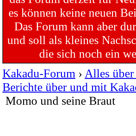
es können keine neuen Bei
Das Forum kann aber dur
und soll als kleines Nachs
die sich noch ein w
Kakadu-Forum
›
Alles übe
Berichte über und mit Kak
Momo und seine Braut