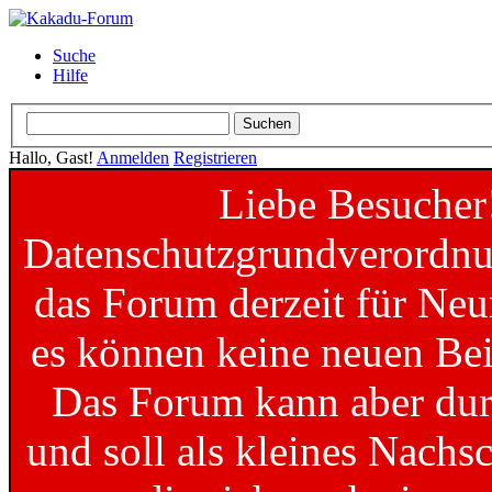
Suche
Hilfe
Hallo, Gast!
Anmelden
Registrieren
Liebe Besucher
Datenschutzgrundverordnun
das Forum derzeit für Neu
es können keine neuen Bei
Das Forum kann aber dur
und soll als kleines Nachs