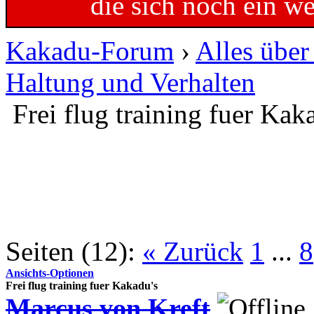
die sich noch ein w
Kakadu-Forum
›
Alles übe
Haltung und Verhalten
Frei flug training fuer Kak
Seiten (12):
« Zurück
1
...
8
Ansichts-Optionen
Frei flug training fuer Kakadu's
Marcus von Kreft