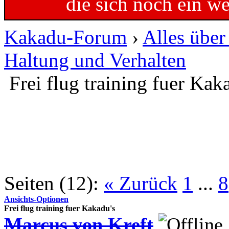
die sich noch ein w
Kakadu-Forum
›
Alles übe
Haltung und Verhalten
Frei flug training fuer Kak
Seiten (12):
« Zurück
1
...
8
Ansichts-Optionen
Frei flug training fuer Kakadu's
Marcus von Kreft