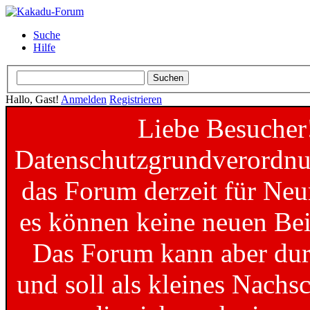
Suche
Hilfe
Hallo, Gast!
Anmelden
Registrieren
Liebe Besucher
Datenschutzgrundverordnun
das Forum derzeit für Neu
es können keine neuen Bei
Das Forum kann aber dur
und soll als kleines Nachs