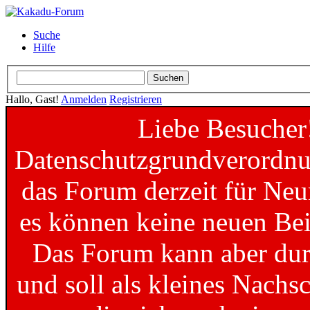
Suche
Hilfe
Hallo, Gast!
Anmelden
Registrieren
Liebe Besucher
Datenschutzgrundverordnun
das Forum derzeit für Neu
es können keine neuen Bei
Das Forum kann aber dur
und soll als kleines Nachs