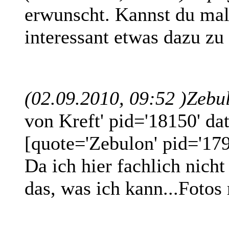
erwunscht. Kannst du ma
interessant etwas dazu zu 
(02.09.2010, 09:52 )
Zebu
von Kreft' pid='18150' da
[quote='Zebulon' pid='17
Da ich hier fachlich nich
das, was ich kann...Fotos